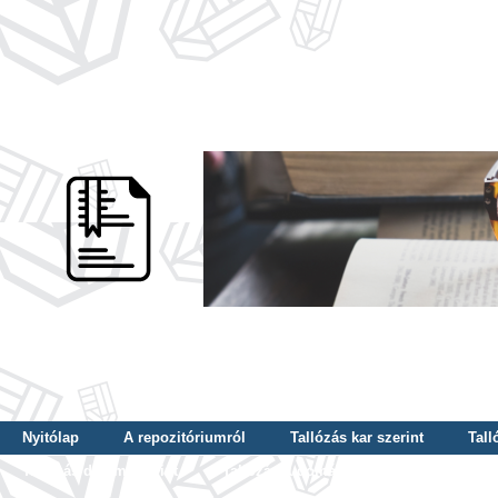
Nyitólap
A repozitóriumról
Tallózás kar szerint
Tall
Tallózás dátum szerint
Tallózás tudományterület szerint