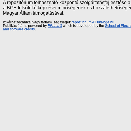
A repozitórium felhasználó-központú szolgáltatásfejlesztés
a BGE felsőfokú képzései minőségének és hozzáférhetőségének
Magyar Állam támogatásával.
Itt kérhet technikai vagy tartalmi segítséget:
repozitorium AT uni-bge.hu
Publikációtár is powered by
EPrints 3
which is developed by the
School of Elect
and software credits
.