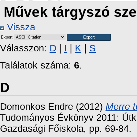
Művek tárgyszó sze
Vissza
Export
Válasszon:
D
|
I
|
K
|
S
Találatok száma:
6
.
D
Domonkos Endre
(2012)
Merre 
Tudományos Évkönyv 2011: Útke
Gazdasági Főiskola, pp. 69-84.