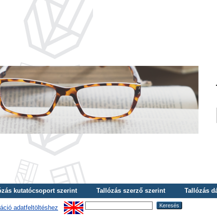
ózás kutatócsoport szerint
Tallózás szerző szerint
Tallózás d
áció adatfeltöltéshez