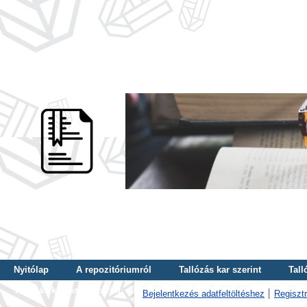
Nyitólap
A repozitóriumról
Tallózás kar szerint
Tall
Tallózás kulcsszó szerint
Bejelentkezés adatfeltöltéshez
Regisztr