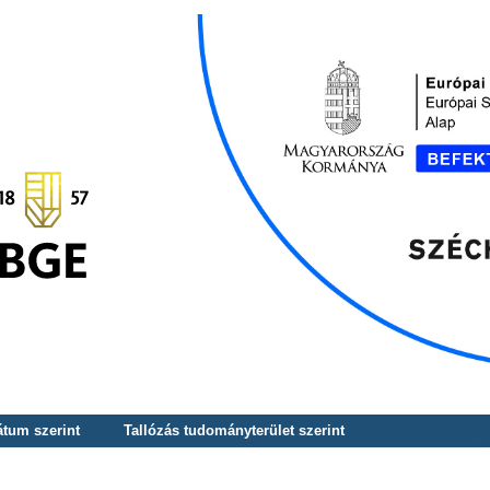
átum szerint
Tallózás tudományterület szerint