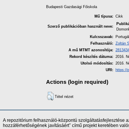
Budapesti Gazdasági Főiskola
Mű típusa:
Cikk
Publik
Szerző publikációban használt neve:
Domonk
Kulcsszavak:
Portugá
Felhasználó:
Zoltán 
A mű MTMT azonosítója:
281343
Rekord készítés dátuma:
2016. N
Utolsó módosítás:
2016. N
URI:
https://
Actions (login required)
Tétel nézet
A repozitórium felhasználó-központú szolgáltatásfejlesztés
hozzáférhetőségének javításáért" című projekt keretében val