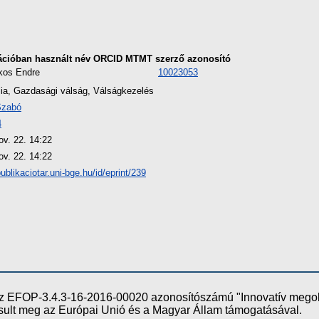
ációban használt név
ORCID
MTMT szerző azonosító
os Endre
10023053
lia, Gazdasági válság, Válságkezelés
Szabó
4
ov. 22. 14:22
ov. 22. 14:22
publikaciotar.uni-bge.hu/id/eprint/239
e az EFOP-3.4.3-16-2016-00020 azonosítószámú "Innovatív meg
ósult meg az Európai Unió és a Magyar Állam támogatásával.