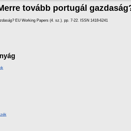
Merre tovább portugál gazdaság
azdaság?
EU Working Papers (4. sz.). pp. 7-22. ISSN 1418-6241
ányág
ok
szék