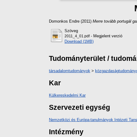
Domonkos Endre
(2011)
Merre tovább portugál g
Szöveg
- Megjelent verzió
2011_4_01.pdf
Download (1MB)
Tudományterület / tudom
társadalomtudományok
>
közgazdaságtudomány
Kar
Külkereskedelmi Kar
Szervezeti egység
Nemzetközi és Európa-tanulmányok Intézeti Tan
Intézmény