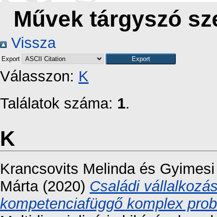
Művek tárgyszó sze
Vissza
Export
Válasszon:
K
Találatok száma:
1
.
K
Krancsovits Melinda
és
Gyimesi
Márta
(2020)
Családi vállalkozá
kompetenciafüggő komplex prob