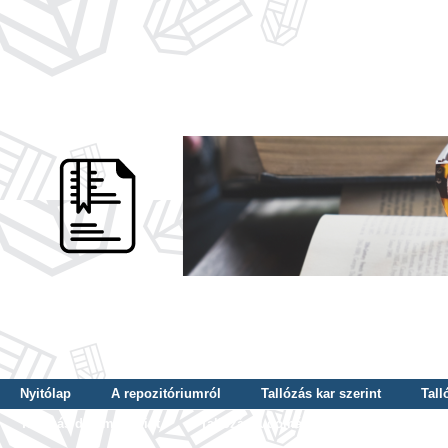
Nyitólap
A repozitóriumról
Tallózás kar szerint
Tall
Tallózás dátum szerint
Tallózás tudományterület szerint