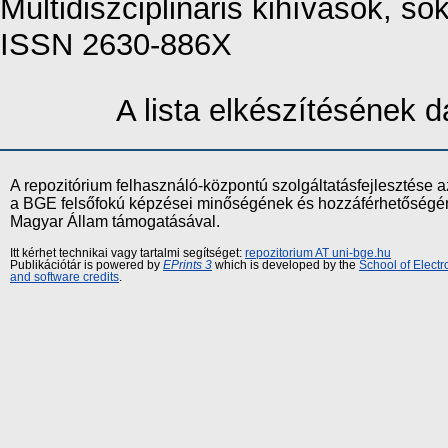
Multidiszciplináris kihívások, so
ISSN 2630-886X
A lista elkészítésének
A repozitórium felhasználó-központú szolgáltatásfejlesztés
a BGE felsőfokú képzései minőségének és hozzáférhetőségének
Magyar Állam támogatásával.
Itt kérhet technikai vagy tartalmi segítséget:
repozitorium AT uni-bge.hu
Publikációtár is powered by
EPrints 3
which is developed by the
School of Elect
and software credits
.