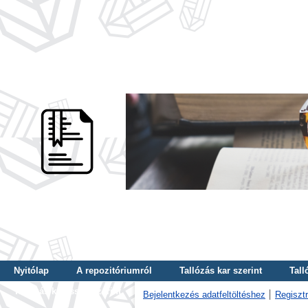
Nyitólap
A repozitóriumról
Tallózás kar szerint
Tall
Tallózás kulcsszó szerint
Bejelentkezés adatfeltöltéshez
Regisztr