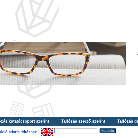
ózás kutatócsoport szerint
Tallózás szerző szerint
Tallózás d
áció adatfeltöltéshez