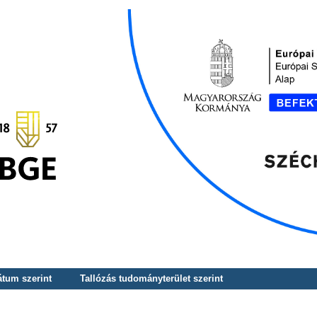
átum szerint
Tallózás tudományterület szerint