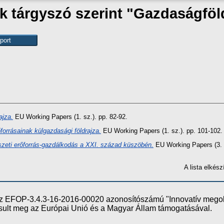
 tárgyszó szerint "Gazdaságföl
ajza.
EU Working Papers (1. sz.). pp. 82-92.
orrásainak külgazdasági földrajza.
EU Working Papers (1. sz.). pp. 101-102.
zeti erőforrás-gazdálkodás a XXI. század küszöbén.
EU Working Papers (3. s
A lista elké
e az EFOP-3.4.3-16-2016-00020 azonosítószámú "Innovatív meg
ósult meg az Európai Unió és a Magyar Állam támogatásával.