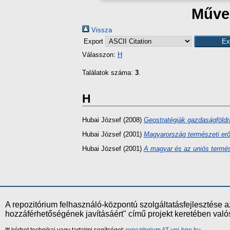
Művek
Vissza
Export
Válasszon:
H
Találatok száma:
3
.
H
Hubai József
(2008)
Geostratégiák gazdaságföldr
Hubai József
(2001)
Magyarország természeti erőf
Hubai József
(2001)
A magyar és az uniós termés
A repozitórium felhasználó-központú szolgáltatásfejlesztés
hozzáférhetőségének javításáért" című projekt keretében val
Itt kérhet technikai vagy tartalmi segítséget:
repozitorium AT uni-bge.hu