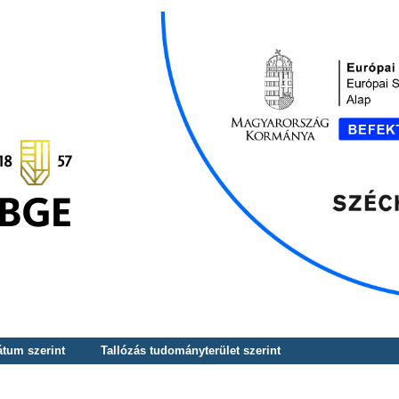
átum szerint
Tallózás tudományterület szerint