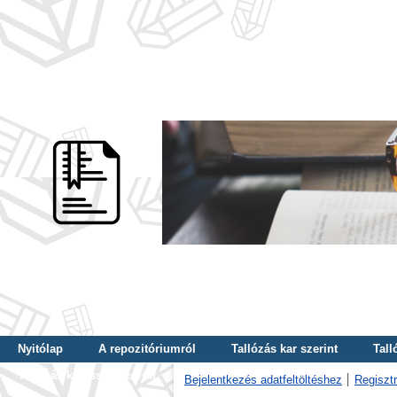
Nyitólap
A repozitóriumról
Tallózás kar szerint
Tall
Tallózás kulcsszó szerint
Bejelentkezés adatfeltöltéshez
Regisztr