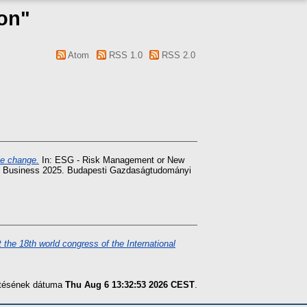
ion"
Atom
RSS 1.0
RSS 2.0
le change.
In: ESG - Risk Management or New
and Business 2025. Budapesti Gazdaságtudományi
 the 18th world congress of the International
zítésének dátuma
Thu Aug 6 13:32:53 2026 CEST
.