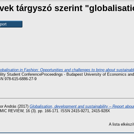
ek tárgyszó szerint "globalisat
obalisation in Fashion: Opportunities and challenges to bring about sustainab
ability Student ConferenceProceedings - Budapest University of Economics 
BN 978-615-6886-27-9
or András
(2017)
Globalisation, development and sustainability – Report about
 REVIEW, 16 (3). pp. 166-171. ISSN 2415-9271, 2415-928X
A lista elkés