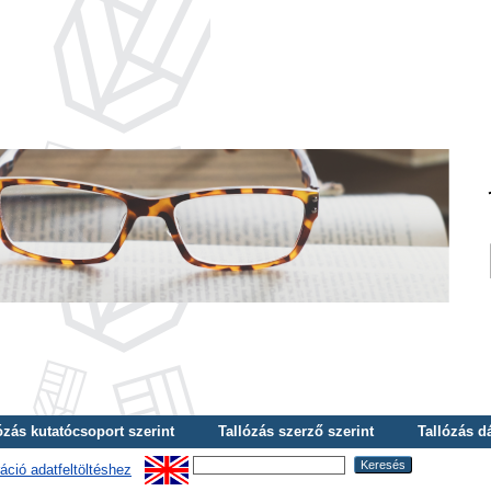
ózás kutatócsoport szerint
Tallózás szerző szerint
Tallózás d
áció adatfeltöltéshez