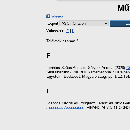
Műv
Vissza
Export
Válasszon:
F
|
L
Találatok száma:
2
.
F
Forintos-Szűcs Anita
és
Sólyom Andrea
(2026)
Gl
Sustainability? VIII.BUEB International Sustain
Egyetem, Budapest, Magyarország, pp. 1-12. IS
L
Losoncz Miklós
és
Pongrácz Ferenc
és
Nick Gáb
Economic Association.
FINANCIAL AND ECONOMIC