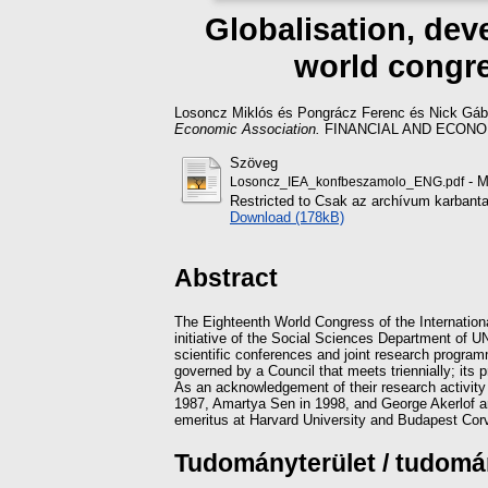
Globalisation, dev
world congre
Losoncz Miklós
és
Pongrácz Ferenc
és
Nick Gáb
Economic Association.
FINANCIAL AND ECONOMIC
Szöveg
- M
Losoncz_IEA_konfbeszamolo_ENG.pdf
Restricted to Csak az archívum karbanta
Download (178kB)
Abstract
The Eighteenth World Congress of the Internation
initiative of the Social Sciences Department of U
scientific conferences and joint research programm
governed by a Council that meets triennially; its 
As an acknowledgement of their research activity
1987, Amartya Sen in 1998, and George Akerlof a
emeritus at Harvard University and Budapest Cor
Tudományterület / tudom