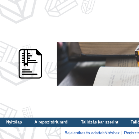
Nyitólap
A repozitóriumról
Tallózás kar szerint
Tall
Tallózás kulcsszó szerint
Bejelentkezés adatfeltöltéshez
Regisztr