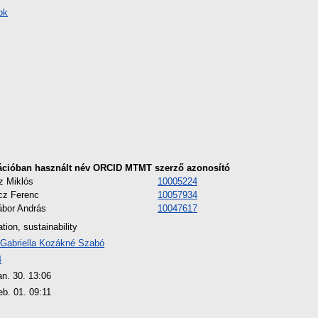
ok
ációban használt név
ORCID
MTMT szerző azonosító
z Miklós
10005224
cz Ferenc
10057934
ábor András
10047617
ation, sustainability
 Gabriella Kozákné Szabó
4
an. 30. 13:06
eb. 01. 09:11