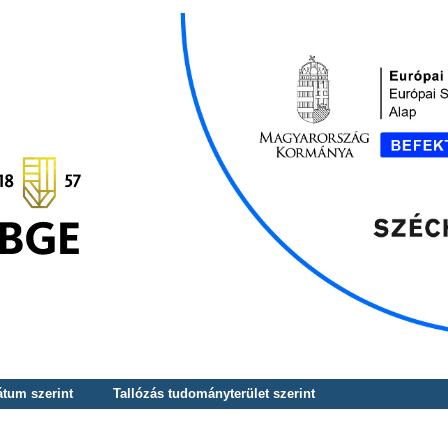
átum szerint
Tallózás tudományterület szerint