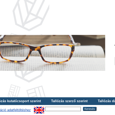
ózás kutatócsoport szerint
Tallózás szerző szerint
Tallózás d
áció adatfeltöltéshez