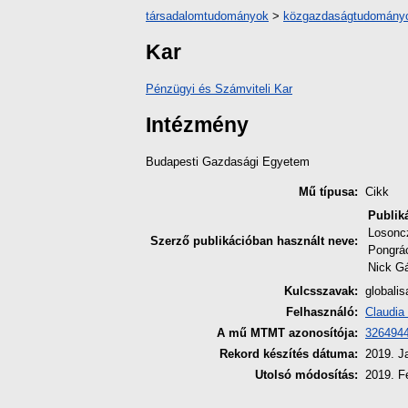
társadalomtudományok
>
közgazdaságtudomány
Kar
Pénzügyi és Számviteli Kar
Intézmény
Budapesti Gazdasági Egyetem
Mű típusa:
Cikk
Publik
Losonc
Szerző publikációban használt neve:
Pongrá
Nick G
Kulcsszavak:
globalis
Felhasználó:
Claudia
A mű MTMT azonosítója:
326494
Rekord készítés dátuma:
2019. J
Utolsó módosítás:
2019. F