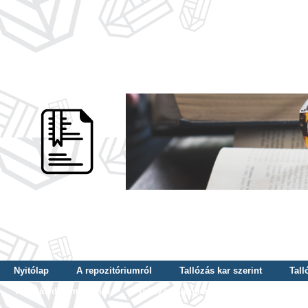
Nyitólap
A repozitóriumról
Tallózás kar szerint
Tall
Tallózás dátum szerint
Tallózás tudományterület szerint