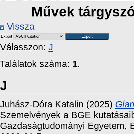
Művek tárgyszó
Vissza
Export
Válasszon:
J
Találatok száma:
1
.
J
Juhász-Dóra Katalin
(2025)
Glam
Szemelvények a BGE kutatásaib
Gazdaságtudományi Egyetem, Bu