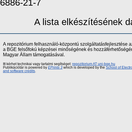
6886-21-7
A lista elkészítésének
A repozitórium felhasználó-központú szolgáltatásfejlesztés
a BGE felsőfokú képzései minőségének és hozzáférhetőségének
Magyar Állam támogatásával.
Itt kérhet technikai vagy tartalmi segítséget:
repozitorium AT uni-bge.hu
Publikációtár is powered by
EPrints 3
which is developed by the
School of Elect
and software credits
.