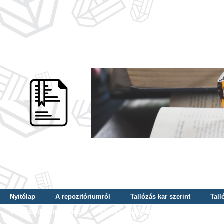
Nyitólap
A repozitóriumról
Tallózás kar szerint
Tall
Tallózás dátum szerint
Tallózás tudományterület szerint