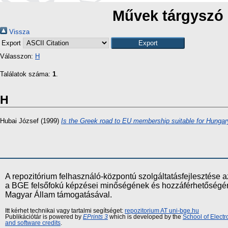
Művek tárgyszó 
Vissza
Export
Válasszon:
H
Találatok száma:
1
.
H
Hubai József
(1999)
Is the Greek road to EU membership suitable for Hungar
A repozitórium felhasználó-központú szolgáltatásfejlesztés
a BGE felsőfokú képzései minőségének és hozzáférhetőségének
Magyar Állam támogatásával.
Itt kérhet technikai vagy tartalmi segítséget:
repozitorium AT uni-bge.hu
Publikációtár is powered by
EPrints 3
which is developed by the
School of Elect
and software credits
.