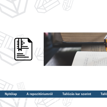
Nyitólap
A repozitóriumról
Tallózás kar szerint
Tall
Tallózás dátum szerint
Tallózás tudományterület szerint