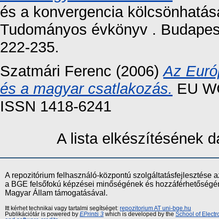
és a konvergencia kölcsönhatá
Tudományos évkönyv . Budapest
222-235.
Szatmári Ferenc
(2006)
Az Európ
és a magyar csatlakozás.
EU WO
ISSN 1418-6241
A lista elkészítésének
A repozitórium felhasználó-központú szolgáltatásfejlesztés
a BGE felsőfokú képzései minőségének és hozzáférhetőségének
Magyar Állam támogatásával.
Itt kérhet technikai vagy tartalmi segítséget:
repozitorium AT uni-bge.hu
Publikációtár is powered by
EPrints 3
which is developed by the
School of Elect