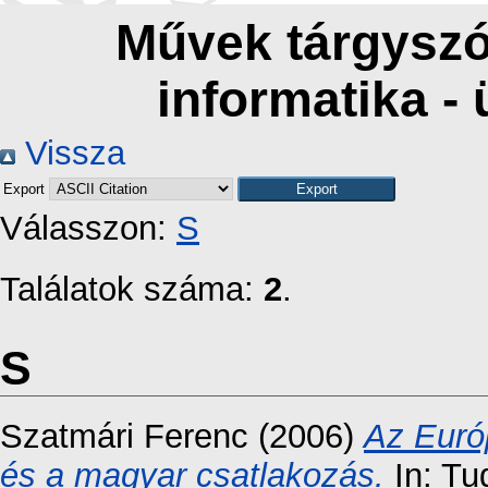
Művek tárgyszó
informatika - 
Vissza
Export
Válasszon:
S
Találatok száma:
2
.
S
Szatmári Ferenc
(2006)
Az Európ
és a magyar csatlakozás.
In: Tu