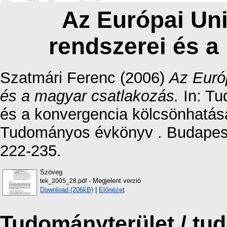
Az Európai Uni
rendszerei és a
Szatmári Ferenc
(2006)
Az Európ
és a magyar csatlakozás.
In: Tu
és a konvergencia kölcsönhatá
Tudományos évkönyv . Budapest
222-235.
Szöveg
- Megjelent verzió
tek_2005_28.pdf
Download (206kB)
|
Előnézet
Tudományterület / t