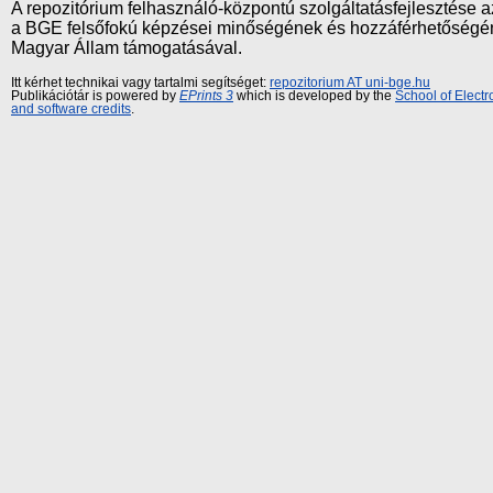
A repozitórium felhasználó-központú szolgáltatásfejlesztés
a BGE felsőfokú képzései minőségének és hozzáférhetőségének
Magyar Állam támogatásával.
Itt kérhet technikai vagy tartalmi segítséget:
repozitorium AT uni-bge.hu
Publikációtár is powered by
EPrints 3
which is developed by the
School of Elect
and software credits
.