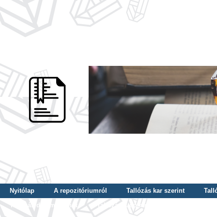
Nyitólap
A repozitóriumról
Tallózás kar szerint
Tall
Tallózás dátum szerint
Tallózás tudományterület szerint