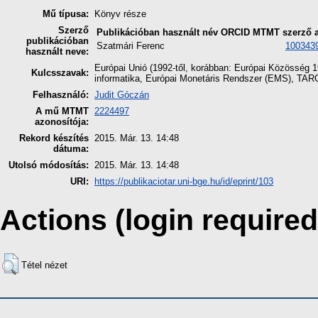
Mű típusa:
Könyv része
Szerző
Publikációban használt név
ORCID
MTMT szerző a
publikációban
Szatmári Ferenc
100343
használt neve:
Európai Unió (1992-től, korábban: Európai Közösség 1
Kulcsszavak:
informatika, Európai Monetáris Rendszer (EMS), TAR
Felhasználó:
Judit Góczán
A mű MTMT
2224497
azonosítója:
Rekord készítés
2015. Már. 13. 14:48
dátuma:
Utolsó módosítás:
2015. Már. 13. 14:48
URI:
https://publikaciotar.uni-bge.hu/id/eprint/103
Actions (login required
Tétel nézet