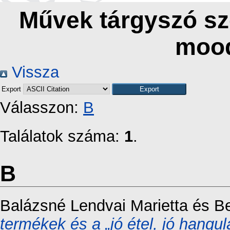
Művek tárgyszó sz
mood
Vissza
Export
Válasszon:
B
Találatok száma:
1
.
B
Balázsné Lendvai Marietta
és
Be
termékek és a „jó étel, jó hangul