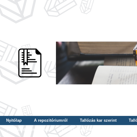
Nyitólap
A repozitóriumról
Tallózás kar szerint
Tall
Tallózás dátum szerint
Tallózás tudományterület szerint