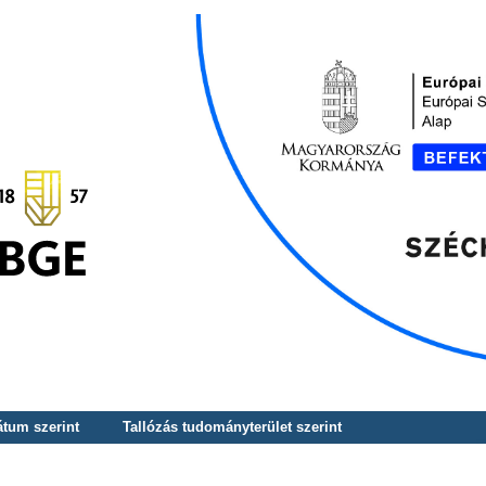
átum szerint
Tallózás tudományterület szerint