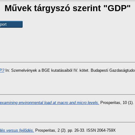
Művek tárgyszó szerint "GDP"
DP?
In: Szemelvények a BGE kutatásaiból IV. kötet. Budapesti Gazdaságtud
examining environmental load at macro and micro levels.
Prosperitas, 10 (1)
dés versus fejlődés.
Prosperitas, 2 (2). pp. 26-33. ISSN 2064-759X