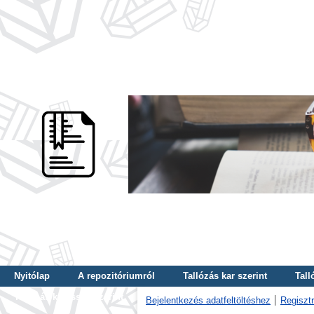
Nyitólap
A repozitóriumról
Tallózás kar szerint
Tall
Tallózás kulcsszó szerint
Bejelentkezés adatfeltöltéshez
Regisztr