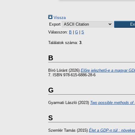
Vissza
Export
Válasszon:
B
|
G
|
S
Találatok száma:
3
.
B
Bíró Lóránt
(2026)
Előre jelezhető-e a magyar G
7. ISBN 978-615-6886-28-6
G
Gyarmati László
(2023)
Two possible methods of 
S
Szemlér Tamás
(2015)
Élet a GDP-n túl : növeke