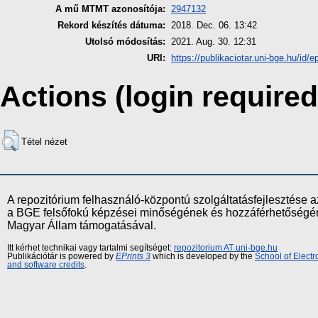
A mű MTMT azonosítója:
2947132
Rekord készítés dátuma:
2018. Dec. 06. 13:42
Utolsó módosítás:
2021. Aug. 30. 12:31
URI:
https://publikaciotar.uni-bge.hu/id/e
Actions (login required
Tétel nézet
A repozitórium felhasználó-központú szolgáltatásfejlesztés
a BGE felsőfokú képzései minőségének és hozzáférhetőségének
Magyar Állam támogatásával.
Itt kérhet technikai vagy tartalmi segítséget:
repozitorium AT uni-bge.hu
Publikációtár is powered by
EPrints 3
which is developed by the
School of Elect
and software credits
.