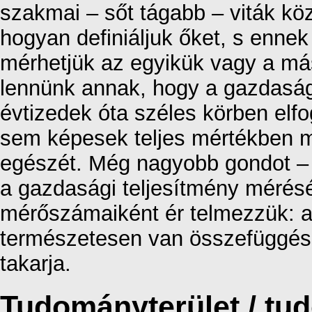
szakmai – sőt tágabb – viták kö
hogyan definiáljuk őket, s enn
mérhetjük az egyikük vagy a más
lennünk annak, hogy a gazdasági
évtizedek óta széles körben el
sem képesek teljes mértékben m
egészét. Még nagyobb gondot – d
a gazdasági teljesítmény mérésé
mérőszámaiként ér telmezzük: a
természetesen van összefüggés
takarja.
Tudományterület / t