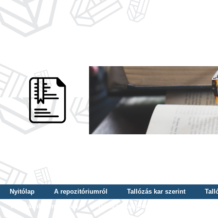
Nyitólap
A repozitóriumról
Tallózás kar szerint
Tall
Tallózás dátum szerint
Tallózás tudományterület szerint