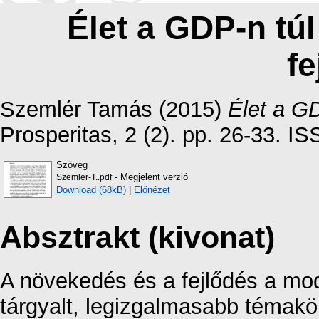
Élet a GDP-n tú
fe
Szemlér Tamás
(2015)
Élet a GD
Prosperitas, 2 (2). pp. 26-33. 
Szöveg
- Megjelent verzió
Szemler-T..pdf
Download (68kB)
|
Előnézet
Absztrakt (kivonat)
A növekedés és a fejlődés a mo
tárgyalt, legizgalmasabb témakör