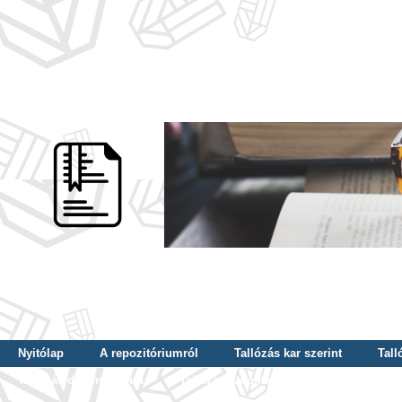
Nyitólap
A repozitóriumról
Tallózás kar szerint
Tall
Tallózás dátum szerint
Tallózás tudományterület szerint