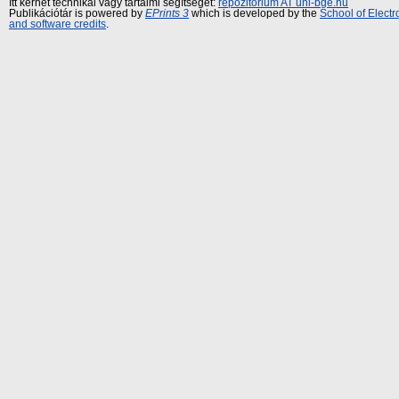
Itt kérhet technikai vagy tartalmi segítséget:
repozitorium AT uni-bge.hu
Publikációtár is powered by
EPrints 3
which is developed by the
School of Elect
and software credits
.