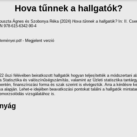
Hova tűnnek a hallgatók?
puszta Ágnes
és
Szobonya Réka
(2024)
Hova tűnnek a hallgatók?
In: II. Cs
N 978-615-6342-90-4
- Megjelent verzió
leményei.pdf
2 őszi félévében beiratkozott hallgatók hogyan teljesítették a módszertani 
 Statisztika és valószínűségszámítás, valamint az Üzleti statisztika tantárgy
ntén, finanszírozási forma és szak szerint is elvégeztük. Arra a kérdésre kere
a alapján. Lehet-e idejében beavatkozási pontokat találni a hallgatók mintata
lemorzsolódás vizsgálatához is.
ányág