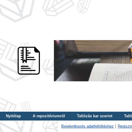
Nyitólap
A repozitóriumról
Tallózás kar szerint
Tall
Tallózás kulcsszó szerint
Bejelentkezés adatfeltöltéshez
Regisztr