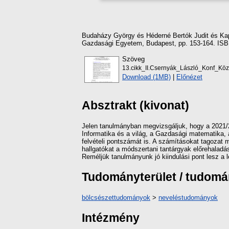
Budaházy György
és
Héderné Bertók Judit
és
Ka
Gazdasági Egyetem, Budapest, pp. 153-164. ISB
Szöveg
13.cikk_II.Csernyák_László_Konf_Köz
Download (1MB)
|
Előnézet
Absztrakt (kivonat)
Jelen tanulmányban megvizsgáljuk, hogy a 2021/2
Informatika és a világ, a Gazdasági matematika, a
felvételi pontszámát is. A számításokat tagozat me
hallgatókat a módszertani tantárgyak előrehaladás
Reméljük tanulmányunk jó kiindulási pont lesz a 
Tudományterület / tudom
bölcsészettudományok
>
neveléstudományok
Intézmény