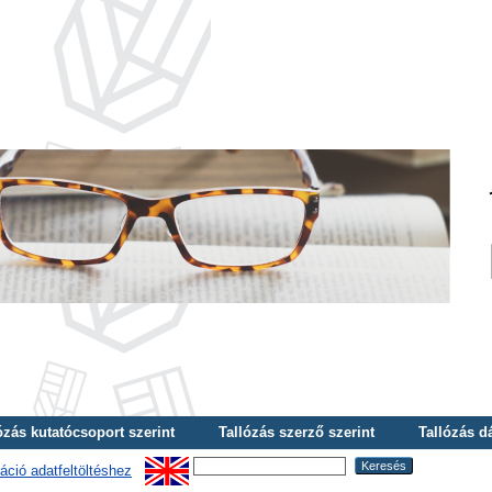
ózás kutatócsoport szerint
Tallózás szerző szerint
Tallózás d
áció adatfeltöltéshez