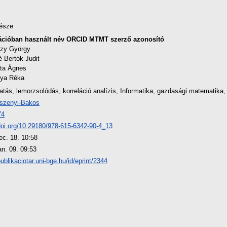
észe
ációban használt név
ORCID
MTMT szerző azonosító
zy György
 Bertók Judit
ta Ágnes
ya Réka
atás, lemorzsolódás, korreláció analízis, Informatika, gazdasági matematika, 
szenyi-Bakos
74
/doi.org/10.29180/978-615-6342-90-4_13
ec. 18. 10:58
an. 09. 09:53
publikaciotar.uni-bge.hu/id/eprint/2344