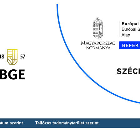
átum szerint
Tallózás tudományterület szerint