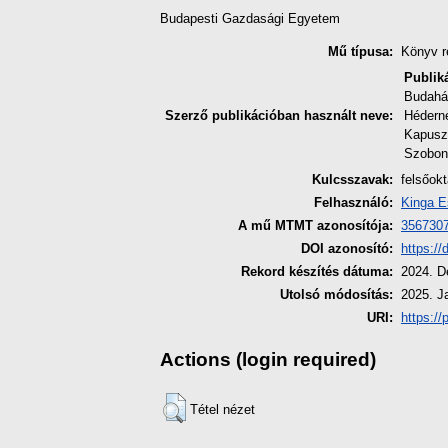
Budapesti Gazdasági Egyetem
Mű típusa:
Könyv r
Publik
Budahá
Szerző publikációban használt neve:
Héderné
Kapusz
Szobon
Kulcsszavak:
felsőokt
Felhasználó:
Kinga E
A mű MTMT azonosítója:
356730
DOI azonosító:
https:/
Rekord készítés dátuma:
2024. D
Utolsó módosítás:
2025. J
URI:
https://
Actions (login required)
Tétel nézet