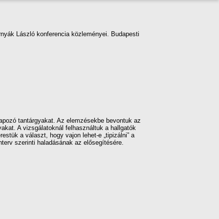
ernyák László konferencia közleményei. Budapesti
alapozó tantárgyakat. Az elemzésekbe bevontuk az
akat. A vizsgálatoknál felhasználtuk a hallgatók
stük a választ, hogy vajon lehet-e „tipizálni” a
nterv szerinti haladásának az elősegítésére.