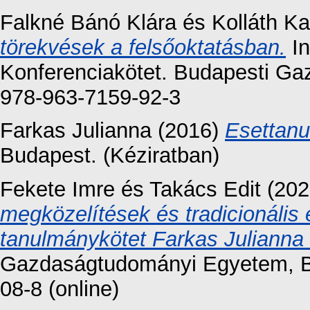
Falkné Bánó Klára
és
Kolláth Ka
törekvések a felsőoktatásban.
In
Konferenciakötet. Budapesti Ga
978-963-7159-92-3
Farkas Julianna
(2016)
Esettanu
Budapest. (Kéziratban)
Fekete Imre
és
Takács Edit
(202
megközelítések és tradicionális
tanulmánykötet Farkas Julianna t
Gazdaságtudományi Egyetem, B
08-8 (online)