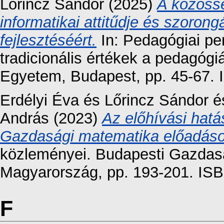
Lőrincz Sándor
(2025)
A közöss
informatikai attitűdje és szorong
fejlesztéséért.
In: Pedagógiai pe
tradicionális értékek a pedagó
Egyetem, Budapest, pp. 45-67. 
Erdélyi Éva
és
Lőrincz Sándor
é
András
(2023)
Az előhívási hat
Gazdasági matematika előadáso
közleményei. Budapesti Gazdas
Magyarország, pp. 193-201. IS
F