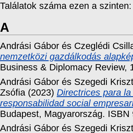
Találatok száma ezen a szinten
A
Andrási Gábor
és
Czeglédi Csill
nemzetközi gazdálkodás alapkép
Business & Diplomacy Review, 1
Andrási Gábor
és
Szegedi Krisz
Zsófia
(2023)
Directrices para l
responsabilidad social empresari
Budapest, Magyarország. ISBN 
Andrási Gábor
és
Szegedi Krisz