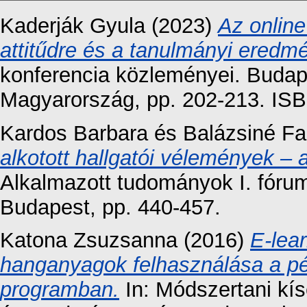
Kaderják Gyula
(2023)
Az online
attitűdre és a tanulmányi eredm
konferencia közleményei. Buda
Magyarország, pp. 202-213. IS
Kardos Barbara
és
Balázsiné Fa
alkotott hallgatói vélemények –
Alkalmazott tudományok I. fóru
Budapest, pp. 440-457.
Katona Zsuzsanna
(2016)
E-lear
hanganyagok felhasználása a pé
programban.
In: Módszertani kís