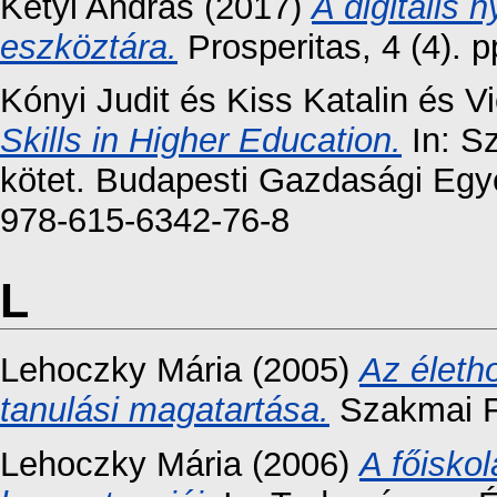
Kétyi András
(2017)
A digitális h
eszköztára.
Prosperitas, 4 (4). 
Kónyi Judit
és
Kiss Katalin
és
V
Skills in Higher Education.
In: S
kötet. Budapesti Gazdasági Egy
978-615-6342-76-8
L
Lehoczky Mária
(2005)
Az életh
tanulási magatartása.
Szakmai Fü
Lehoczky Mária
(2006)
A főiskol