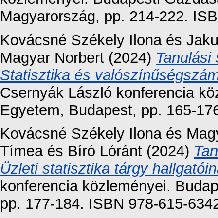
Magyarország, pp. 214-222. IS
Kovácsné Székely Ilona
és
Jaku
Magyar Norbert
(2024)
Tanulási
Statisztika és valószínűségszámí
Csernyák László konferencia kö
Egyetem, Budapest, pp. 165-17
Kovácsné Székely Ilona
és
Magy
Tímea
és
Bíró Lóránt
(2024)
Tan
Üzleti statisztika tárgy hallgató
konferencia közleményei. Buda
pp. 177-184. ISBN 978-615-634