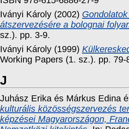
ISBN 978-615-6886-27-9
Iványi Károly
(2002)
Gondolatok
átszervezésére a bolognai folya
sz.). pp. 3-9.
Iványi Károly
(1999)
Külkeresked
Working Papers (1. sz.). pp. 79-
J
Juhász Erika
és
Márkus Edina
é
kulturális közösségszervezés te
képzései Magyarországon, Fran