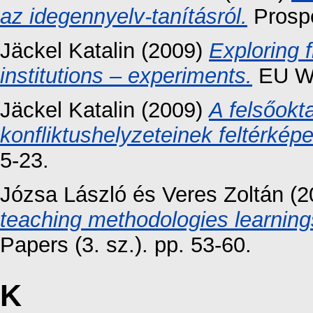
az idegennyelv-tanításról.
Prospe
Jäckel Katalin
(2009)
Exploring f
institutions – experiments.
EU Wor
Jäckel Katalin
(2009)
A felsőokta
konfliktushelyzeteinek feltérkép
5-23.
Józsa László
és
Veres Zoltán
(2
teaching methodologies learning
Papers (3. sz.). pp. 53-60.
K