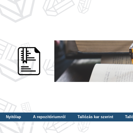
Nyitólap
A repozitóriumról
Tallózás kar szerint
Tall
Tallózás dátum szerint
Tallózás tudományterület szerint