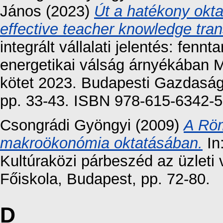
János
(2023)
Út a hatékony okta
effective teacher knowledge tran
integrált vállalati jelentés: fen
energetikai válság árnyékában
kötet 2023. Budapesti Gazdasá
pp. 33-43. ISBN 978-615-6342-5
Csongrádi Gyöngyi
(2009)
A Röm
makroökonómia oktatásában.
In
Kultúraközi párbeszéd az üzleti
Főiskola, Budapest, pp. 72-80.
D