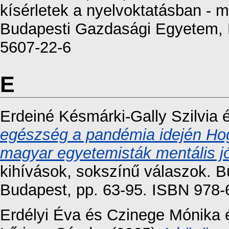
kísérletek a nyelvoktatásban - 
Budapesti Gazdasági Egyetem, 
5607-22-6
E
Erdeiné Késmárki-Gally Szilvia
egészség a pandémia idején Hog
magyar egyetemisták mentális jó
kihívások, sokszínű válaszok. 
Budapest, pp. 63-95. ISBN 978-
Erdélyi Éva
és
Czinege Mónika