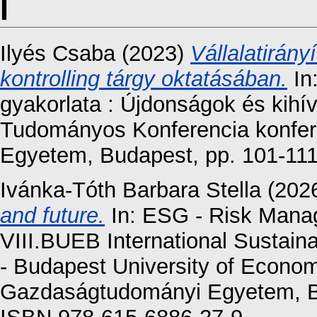
I
Ilyés Csaba
(2023)
Vállalatirán
kontrolling tárgy oktatásában.
In:
gyakorlata : Újdonságok és kihív
Tudományos Konferencia konfer
Egyetem, Budapest, pp. 101-11
Ivánka-Tóth Barbara Stella
(202
and future.
In: ESG - Risk Manag
VIII.BUEB International Sustain
- Budapest University of Econo
Gazdaságtudományi Egyetem, Bu