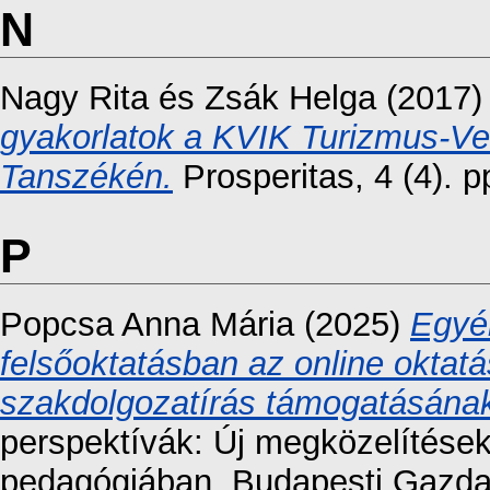
N
Nagy Rita
és
Zsák Helga
(2017
gyakorlatok a KVIK Turizmus-Ven
Tanszékén.
Prosperitas, 4 (4). 
P
Popcsa Anna Mária
(2025)
Egyé
felsőoktatásban az online oktat
szakdolgozatírás támogatásának
perspektívák: Új megközelítések 
pedagógiában. Budapesti Gazd