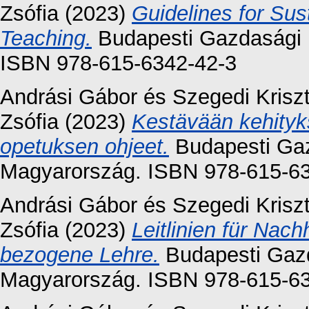
Zsófia
(2023)
Guidelines for Sus
Teaching.
Budapesti Gazdasági 
ISBN 978-615-6342-42-3
Andrási Gábor
és
Szegedi Krisz
Zsófia
(2023)
Kestävään kehityks
opetuksen ohjeet.
Budapesti Ga
Magyarország. ISBN 978-615-6
Andrási Gábor
és
Szegedi Krisz
Zsófia
(2023)
Leitlinien für Nac
bezogene Lehre.
Budapesti Gaz
Magyarország. ISBN 978-615-6