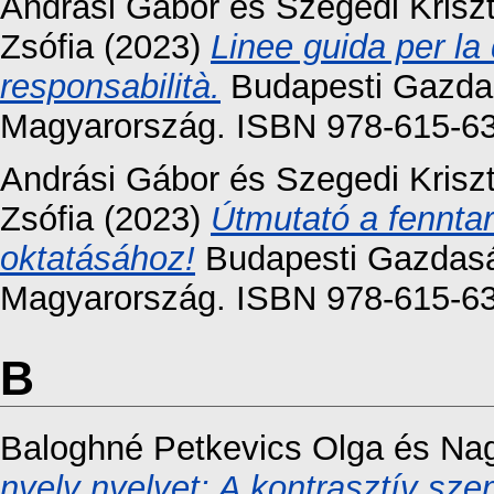
Andrási Gábor
és
Szegedi Krisz
Zsófia
(2023)
Linee guida per la d
responsabilità.
Budapesti Gazda
Magyarország. ISBN 978-615-6
Andrási Gábor
és
Szegedi Krisz
Zsófia
(2023)
Útmutató a fenntar
oktatásához!
Budapesti Gazdasá
Magyarország. ISBN 978-615-6
B
Baloghné Petkevics Olga
és
Na
nyelv nyelvet: A kontrasztív szem