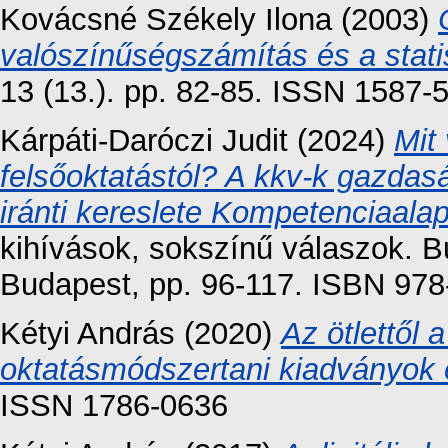
Kovácsné Székely Ilona
(2003)
valószínűségszámítás és a stati
13 (13.). pp. 82-85. ISSN 1587-
Kárpáti-Daróczi Judit
(2024)
Mit
felsőoktatástól? A kkv-k gazdas
iránti kereslete Kompetenciaala
kihívások, sokszínű válaszok. 
Budapest, pp. 96-117. ISBN 978
Kétyi András
(2020)
Az ötlettől
oktatásmódszertani kiadványok
ISSN 1786-0636