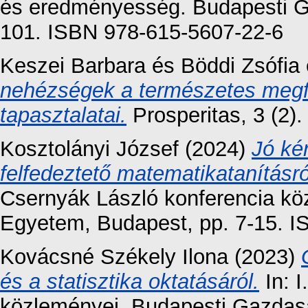
és eredményesség. Budapesti G
101. ISBN 978-615-5607-22-6
Keszei Barbara
és
Böddi Zsófia
nehézségek a természetes megfi
tapasztalatai.
Prosperitas, 3 (2)
Kosztolányi József
(2024)
Jó ké
felfedeztető matematikatanításr
Csernyák László konferencia kö
Egyetem, Budapest, pp. 7-15. 
Kovácsné Székely Ilona
(2023)
és a statisztika oktatásáról.
In: I
közleményei. Budapesti Gazdas