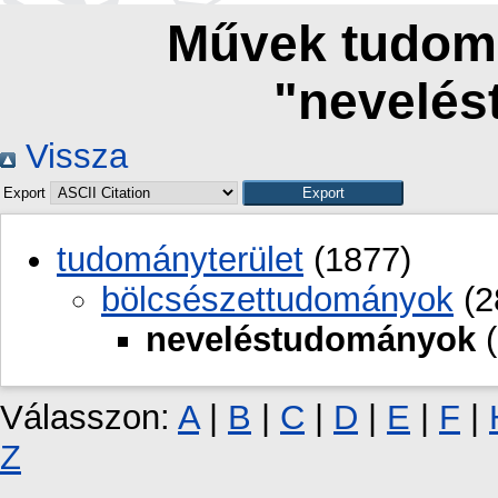
Művek tudomá
"nevelé
Vissza
Export
tudományterület
(1877)
bölcsészettudományok
(2
neveléstudományok
(
Válasszon:
A
|
B
|
C
|
D
|
E
|
F
|
Z