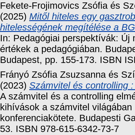
Fekete-Frojimovics Zsófia
és
Sz
(2025)
Mitől hiteles egy gasztro
hitelességének megítélése a BG
In: Pedagógiai perspektívák: Új 
értékek a pedagógiában. Budap
Budapest, pp. 155-173. ISBN IS
Frányó Zsófia Zsuzsanna
és
Szí
(2023)
Számvitel és controlling 
A számvitel és a controlling elm
kihívások a számvitel világában
konferenciakötete. Budapesti G
53. ISBN 978-615-6342-73-7