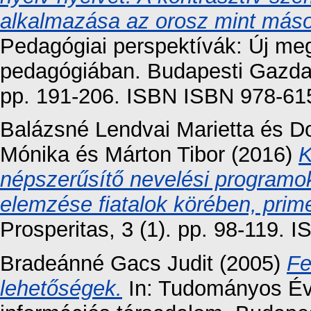
alkalmazása az orosz mint máso
Pedagógiai perspektívák: Új megk
pedagógiában. Budapesti Gazd
pp. 191-206. ISBN ISBN 978-615
Balázsné Lendvai Marietta
és
Do
Mónika
és
Márton Tibor
(2016)
K
népszerűsítő nevelési programok
elemzése fiatalok körében, prim
Prosperitas, 3 (1). pp. 98-119.
Bradeánné Gacs Judit
(2005)
Fe
lehetőségek.
In: Tudományos Év