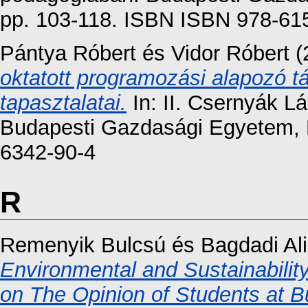
pp. 103-118. ISBN ISBN 978-615
Pántya Róbert
és
Vidor Róbert
(
oktatott programozási alapozó t
tapasztalatai.
In: II. Csernyák L
Budapesti Gazdasági Egyetem, 
6342-90-4
R
Remenyik Bulcsú
és
Bagdadi Ali
Environmental and Sustainabili
on The Opinion of Students at 