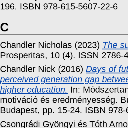
196. ISBN 978-615-5607-22-6
C
Chandler Nicholas
(2023)
The su
Prosperitas, 10 (4). ISSN 2786-
Chandler Nick
(2016)
Days of fu
perceived generation gap betwe
higher education.
In: Módszertani
motiváció és eredményesség. B
Budapest, pp. 15-24. ISBN 978-
Csongrádi Gyöngyi
és
Tóth Arno