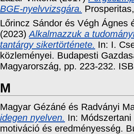
BGE-nyelvvizsgára.
Prosperitas,
Lőrincz Sándor
és
Végh Ágnes
(2023)
Alkalmazzuk a tudományt
tantárgy sikertörténete.
In: I. Cs
közleményei. Budapesti Gazdas
Magyarország, pp. 223-232. IS
M
Magyar Gézáné
és
Radványi Ma
idegen nyelven.
In: Módszertani 
motiváció és eredményesség. B