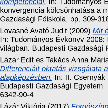
kompetenciái.
In: Tudományos Év
konvergencia kölcsönhatása a 
Gazdasági Főiskola, pp. 309-31
Lovasné Avató Judit
(2009)
Mit 
In: Tudományos Évkönyv 2008: K
világban. Budapesti Gazdasági F
Lázár Edit
és
Takács Anna Mári
Differenciált oktatás vizsgálata
alapképzésben.
In: II. Csernyák
Budapesti Gazdasági Egyetem, 
6342-90-4
Lázár Viktória
(2017)
Forgószínp