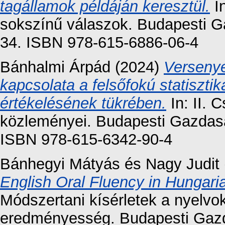
tagállamok példáján keresztül.
In
sokszínű válaszok. Budapesti G
34. ISBN 978-615-6886-06-4
Bánhalmi Árpád
(2024)
Versenye
kapcsolata a felsőfokú statiszt
értékelésének tükrében.
In: II. 
közleményei. Budapesti Gazdas
ISBN 978-615-6342-90-4
Bánhegyi Mátyás
és
Nagy Judit
English Oral Fluency in Hungaria
Módszertani kísérletek a nyelvo
eredményesség. Budapesti Gazd