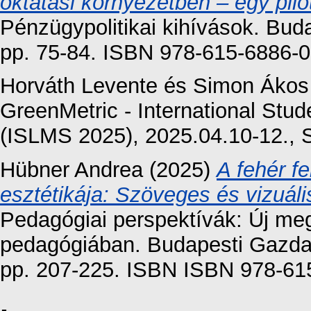
oktatási környezetben – egy pil
Pénzügypolitikai kihívások. Bu
pp. 75-84. ISBN 978-615-6886-0
Horváth Levente
és
Simon Ákos
GreenMetric - International Stud
(ISLMS 2025), 2025.04.10-12.,
Hübner Andrea
(2025)
A fehér f
esztétikája: Szöveges és vizuáli
Pedagógiai perspektívák: Új megk
pedagógiában. Budapesti Gazd
pp. 207-225. ISBN ISBN 978-615