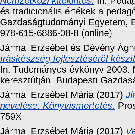
Nemzetközi kitekintés.
In: Pedag
és tradicionális értékek a peda
Gazdaságtudományi Egyetem, B
978-615-6886-08-8 (online)
Jármai Erzsébet
és
Dévény Ágn
íráskészség fejlesztéséről készí
In: Tudományos évkönyv 2003: 
keresztútján. Budapesti Gazdasá
Jármai Erzsébet Mária
(2017)
Ji
nevelése: Könyvismertetés.
Pros
759X
Jármai Erzsébet Mária
(2017)
Ve