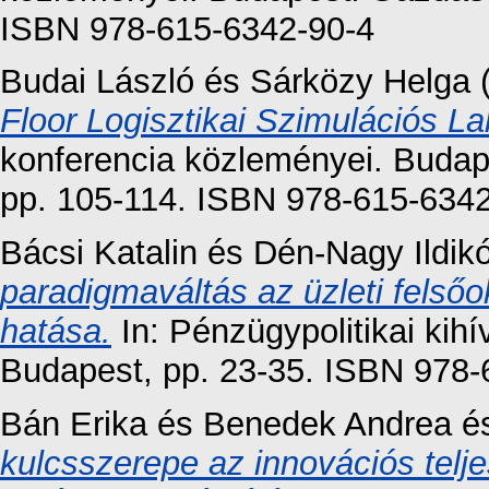
ISBN 978-615-6342-90-4
Budai László
és
Sárközy Helga
Floor Logisztikai Szimulációs La
konferencia közleményei. Buda
pp. 105-114. ISBN 978-615-634
Bácsi Katalin
és
Dén-Nagy Ildik
paradigmaváltás az üzleti felső
hatása.
In: Pénzügypolitikai ki
Budapest, pp. 23-35. ISBN 978-
Bán Erika
és
Benedek Andrea
é
kulcsszerepe az innovációs tel