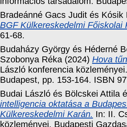
információs társadalom. Budapes
Bradeánné Gacs Judit
és
Kósik
BGF Külkereskedelmi Főiskolai 
61-68.
Budaházy György
és
Héderné Be
Szobonya Réka
(2024)
Hova tűn
László konferencia közleményei
Budapest, pp. 153-164. ISBN 9
Budai László
és
Bölcskei Attila
intelligencia oktatása a Budape
Külkereskedelmi Karán.
In: II. 
közleményei. Budapesti Gazdas