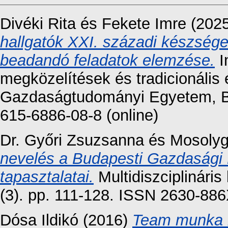
Divéki Rita
és
Fekete Imre
(202
hallgatók XXI. századi készségei
beadandó feladatok elemzése.
I
megközelítések és tradicionális
Gazdaságtudományi Egyetem, Bu
615-6886-08-8 (online)
Dr. Győri Zsuzsanna
és
Mosolyg
nevelés a Budapesti Gazdasági
tapasztalatai.
Multidiszciplinári
(3). pp. 111-128. ISSN 2630-88
Dósa Ildikó
(2016)
Team munka h