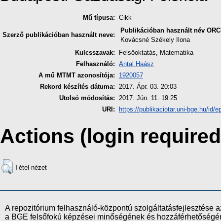
Mű típusa:
Cikk
Publikációban használt név
ORC
Szerző publikációban használt neve:
Kovácsné Székely Ilona
Kulcsszavak:
Felsőoktatás, Matematika
Felhasználó:
Antal Haász
A mű MTMT azonosítója:
1920057
Rekord készítés dátuma:
2017. Ápr. 03. 20:03
Utolsó módosítás:
2017. Jún. 11. 19:25
URI:
https://publikaciotar.uni-bge.hu/id/e
Actions (login required
Tétel nézet
A repozitórium felhasználó-központú szolgáltatásfejlesztés
a BGE felsőfokú képzései minőségének és hozzáférhetőségének