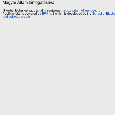
Magyar Állam támogatásával.
Itt kérhet technikai vagy tartalmi segítséget:
repozitorium AT uni-bge.hu
Publikációtár is powered by
EPrints 3
which is developed by the
School of Elect
and software credits
.