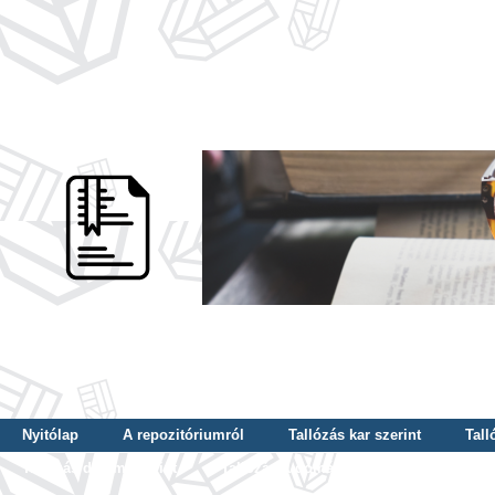
Nyitólap
A repozitóriumról
Tallózás kar szerint
Tall
Tallózás dátum szerint
Tallózás tudományterület szerint