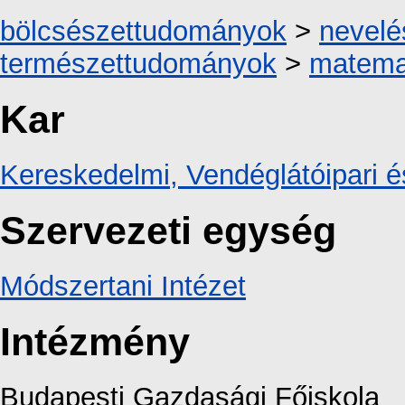
bölcsészettudományok
>
nevel
természettudományok
>
matema
Kar
Kereskedelmi, Vendéglátóipari é
Szervezeti egység
Módszertani Intézet
Intézmény
Budapesti Gazdasági Főiskola