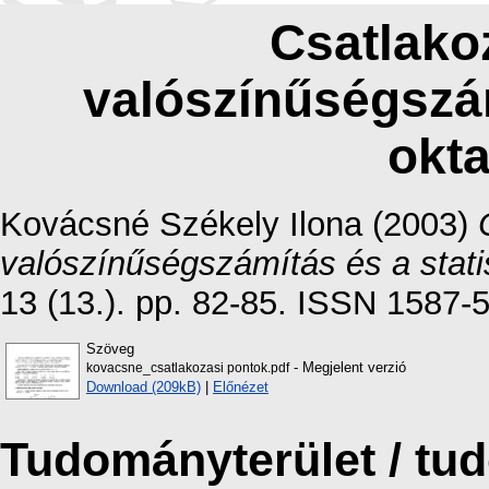
Csatlako
valószínűségszám
okt
Kovácsné Székely Ilona
(2003)
valószínűségszámítás és a stati
13 (13.). pp. 82-85. ISSN 1587-
Szöveg
- Megjelent verzió
kovacsne_csatlakozasi pontok.pdf
Download (209kB)
|
Előnézet
Tudományterület / t