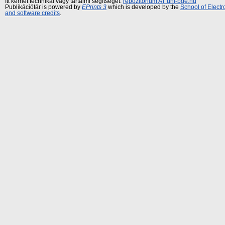
Itt kérhet technikai vagy tartalmi segítséget:
repozitorium AT uni-bge.hu
Publikációtár is powered by
EPrints 3
which is developed by the
School of Elect
and software credits
.