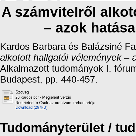
A számvitelről alkot
– azok hatás
Kardos Barbara
és
Balázsiné Fa
alkotott hallgatói vélemények –
Alkalmazott tudományok I. fóru
Budapest, pp. 440-457.
Szöveg
- Megjelent verzió
26 Kardos.pdf
Restricted to Csak az archívum karbantartója
Download (297kB)
Tudományterület / t