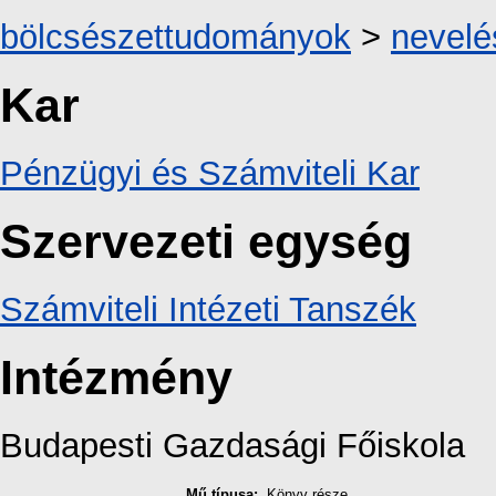
bölcsészettudományok
>
nevel
Kar
Pénzügyi és Számviteli Kar
Szervezeti egység
Számviteli Intézeti Tanszék
Intézmény
Budapesti Gazdasági Főiskola
Mű típusa:
Könyv része