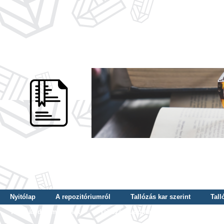
Nyitólap
A repozitóriumról
Tallózás kar szerint
Tall
Tallózás dátum szerint
Tallózás tudományterület szerint