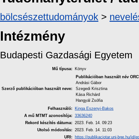
bölcsészettudományok
>
nevel
Intézmény
Budapesti Gazdasági Egyetem
Mű típusa:
Könyv
Publikációban használt név
ORC
Andrási Gábor
Szerző publikációban használt neve:
Szegedi Krisztina
Kása Richárd
Hangyál Zsófia
Felhasználó:
Kinga Eszenyi-Bakos
A mű MTMT azonosítója:
33636240
Rekord készítés dátuma:
2023. Feb. 14. 09:23
Utolsó módosítás:
2023. Feb. 14. 11:03
URI:
https://publikaciotar.uni-bge.hu/id/e