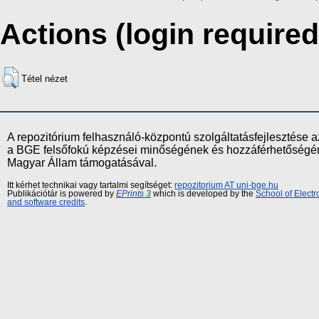
Actions (login required
Tétel nézet
A repozitórium felhasználó-központú szolgáltatásfejlesztés
a BGE felsőfokú képzései minőségének és hozzáférhetőségének
Magyar Állam támogatásával.
Itt kérhet technikai vagy tartalmi segítséget:
repozitorium AT uni-bge.hu
Publikációtár is powered by
EPrints 3
which is developed by the
School of Elect
and software credits
.