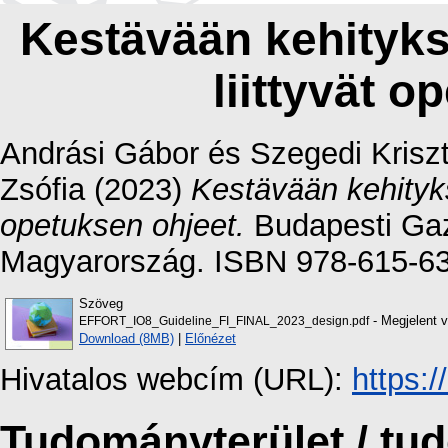
Kestävään kehityks
liittyvät o
Andrási Gábor
és
Szegedi Krisz
Zsófia
(2023)
Kestävään kehityks
opetuksen ohjeet.
Budapesti Ga
Magyarország. ISBN 978-615-6
Szöveg
- Megjelent v
EFFORT_IO8_Guideline_FI_FINAL_2023_design.pdf
Download (8MB)
|
Előnézet
Hivatalos webcím (URL):
https:
Tudományterület / t