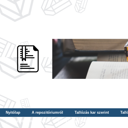
Nyitólap
A repozitóriumról
Tallózás kar szerint
Tall
Tallózás dátum szerint
Tallózás tudományterület szerint