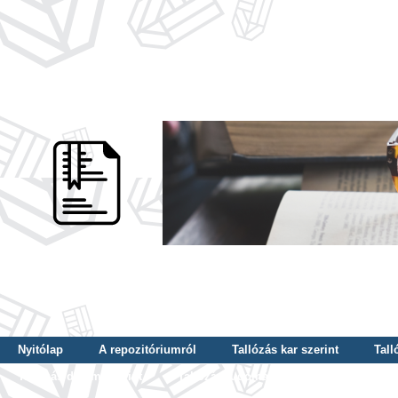
Nyitólap
A repozitóriumról
Tallózás kar szerint
Tall
Tallózás dátum szerint
Tallózás tudományterület szerint