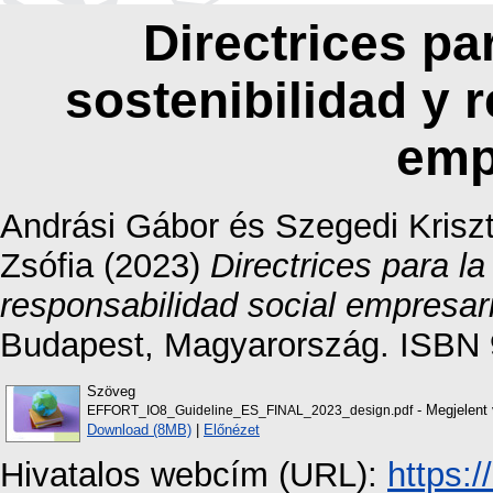
Directrices pa
sostenibilidad y 
emp
Andrási Gábor
és
Szegedi Krisz
Zsófia
(2023)
Directrices para l
responsabilidad social empresari
Budapest, Magyarország. ISBN 
Szöveg
- Megjelent 
EFFORT_IO8_Guideline_ES_FINAL_2023_design.pdf
Download (8MB)
|
Előnézet
Hivatalos webcím (URL):
https: