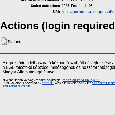
Utolsó módosítás:
2023. Feb. 14. 11:03
URI:
https://publikaciotar.uni-bge.hu/id/e
Actions (login required
Tétel nézet
A repozitórium felhasználó-központú szolgáltatásfejlesztés
a BGE felsőfokú képzései minőségének és hozzáférhetőségének
Magyar Állam támogatásával.
Itt kérhet technikai vagy tartalmi segítséget:
repozitorium AT uni-bge.hu
Publikációtár is powered by
EPrints 3
which is developed by the
School of Elect
and software credits
.