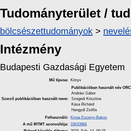
Tudományterület / t
bölcsészettudományok
>
nevel
Intézmény
Budapesti Gazdasági Egyetem
Mű típusa:
Könyv
Publikációban használt név
ORC
Andrási Gábor
Szerző publikációban használt neve:
Szegedi Krisztina
Kása Richárd
Hangyál Zsófia
Felhasználó:
Kinga Eszenyi-Bakos
A mű MTMT azonosítója:
33633966
Rekord készítés dátuma:
2023. Feb. 14. 09:23