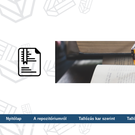
Nyitólap
A repozitóriumról
Tallózás kar szerint
Tall
Tallózás dátum szerint
Tallózás tudományterület szerint