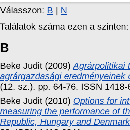
Válasszon:
B
|
N
Találatok száma ezen a szinten
B
Beke Judit
(2009)
Agrárpolitika
agrárgazdasági eredményeinek 
(12. sz.). pp. 64-76. ISSN 1418
Beke Judit
(2010)
Options for i
measuring the performance of the
Republic, Hungary and Denmark