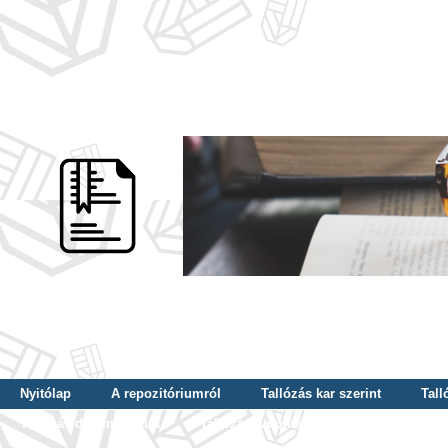
Nyitólap
A repozitóriumról
Tallózás kar szerint
Tall
Tallózás dátum szerint
Tallózás tudományterület szerint