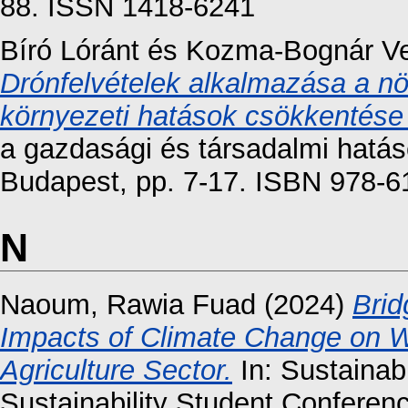
88. ISSN 1418-6241
Bíró Lóránt
és
Kozma-Bognár Ve
Drónfelvételek alkalmazása a n
környezeti hatások csökkentése
a gazdasági és társadalmi hatá
Budapest, pp. 7-17. ISBN 978-6
N
Naoum, Rawia Fuad
(2024)
Brid
Impacts of Climate Change on 
Agriculture Sector.
In: Sustainabi
Sustainability Student Confere