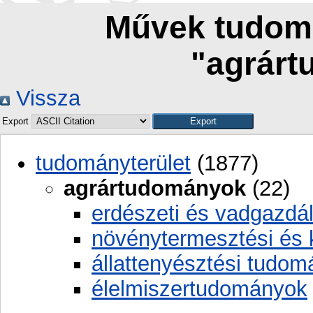
Művek tudomá
"agrár
Vissza
Export
tudományterület
(1877)
agrártudományok
(22)
erdészeti és vadgazdá
növénytermesztési és 
állattenyésztési tudo
élelmiszertudományok