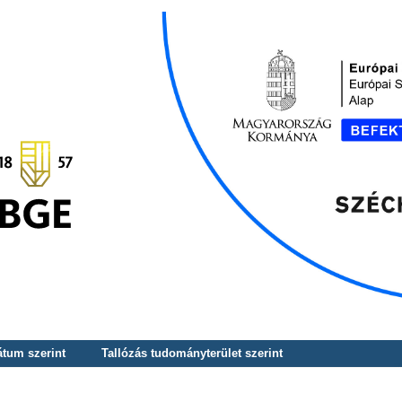
átum szerint
Tallózás tudományterület szerint