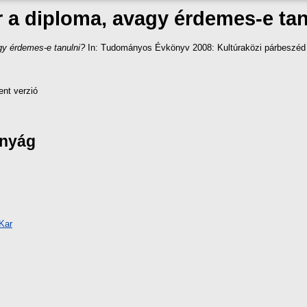
r a diploma, avagy érdemes-e ta
gy érdemes-e tanulni?
In: Tudományos Évkönyv 2008: Kultúraközi párbeszéd a
ent verzió
ányág
Kar