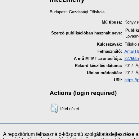
Budapesti Gazdasági Főiskola
Mű típusa:
Könyv r
Publik
Szerző publikációban használt neve:
Lovasné
Kulcsszavak:
Főiskol
Felhasználó:
Antal H
A mű MTMT azonosítója:
227668
Rekord készítés dátuma:
2017. Áp
Utolsó módosítás:
2017. Áp
URI:
https://
Actions (login required)
Tétel nézet
A repozitórium felhasználó-központú szolgáltatásfejlesztés