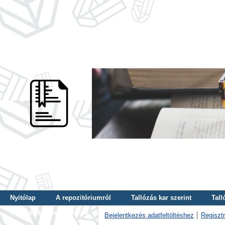
Nyitólap
A repozitóriumról
Tallózás kar szerint
Tall
Tallózás kulcsszó szerint
Bejelentkezés adatfeltöltéshez
Regisztr