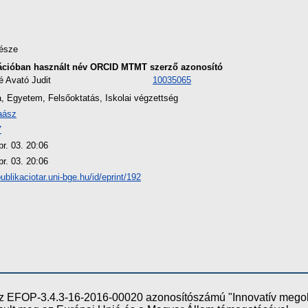
észe
ációban használt név
ORCID
MTMT szerző azonosító
 Avató Judit
10035065
a, Egyetem, Felsőoktatás, Iskolai végzettség
aász
7
r. 03. 20:06
r. 03. 20:06
publikaciotar.uni-bge.hu/id/eprint/192
e az EFOP-3.4.3-16-2016-00020 azonosítószámú "Innovatív meg