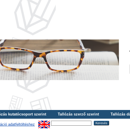
ózás kutatócsoport szerint
Tallózás szerző szerint
Tallózás d
áció adatfeltöltéshez