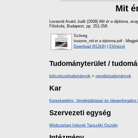
Mit é
Lovasné Avató Judit
(2009)
Mit ér a diploma, ava
Főiskola, Budapest, pp. 251-258.
Szöveg
- Megjel
lovasne_mit er a diploma.pdf
Download (812kB)
|
Előnézet
Tudományterület / tudom
bölcsészettudományok
>
neveléstudományok
Kar
Kereskedelmi, Vendéglátóipari és Idegenforgalmi 
Szervezeti egység
Módszertani Intézeti Tanszéki Osztály
Intézmény