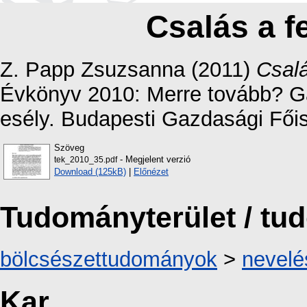
Csalás a f
Z. Papp Zsuzsanna
(2011)
Csalá
Évkönyv 2010: Merre tovább? Ga
esély. Budapesti Gazdasági Főis
Szöveg
- Megjelent verzió
tek_2010_35.pdf
Download (125kB)
|
Előnézet
Tudományterület / t
bölcsészettudományok
>
nevel
Kar