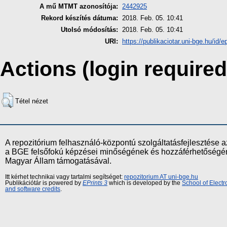
A mű MTMT azonosítója:
2442925
Rekord készítés dátuma:
2018. Feb. 05. 10:41
Utolsó módosítás:
2018. Feb. 05. 10:41
URI:
https://publikaciotar.uni-bge.hu/id/e
Actions (login required
Tétel nézet
A repozitórium felhasználó-központú szolgáltatásfejlesztés
a BGE felsőfokú képzései minőségének és hozzáférhetőségének
Magyar Állam támogatásával.
Itt kérhet technikai vagy tartalmi segítséget:
repozitorium AT uni-bge.hu
Publikációtár is powered by
EPrints 3
which is developed by the
School of Elect
and software credits
.