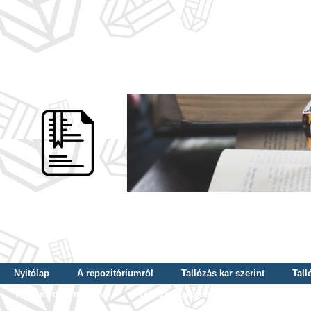
Nyitólap
A repozitóriumról
Tallózás kar szerint
Tall
Tallózás dátum szerint
Tallózás tudományterület szerint