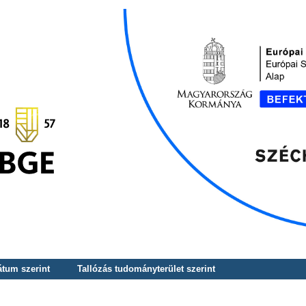
átum szerint
Tallózás tudományterület szerint