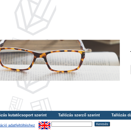
ózás kutatócsoport szerint
Tallózás szerző szerint
Tallózás d
áció adatfeltöltéshez