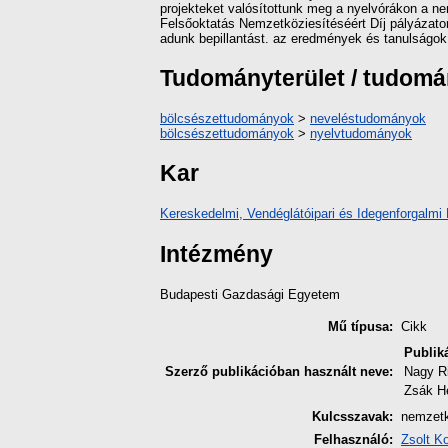
projekteket valósítottunk meg a nyelvórákon a nem
Felsőoktatás Nemzetköziesítéséért Díj pályázato
adunk bepillantást. az eredmények és tanulságok
Tudományterület / tudom
bölcsészettudományok
>
neveléstudományok
bölcsészettudományok
>
nyelvtudományok
Kar
Kereskedelmi, Vendéglátóipari és Idegenforgalmi 
Intézmény
Budapesti Gazdasági Egyetem
Mű típusa:
Cikk
Publik
Szerző publikációban használt neve:
Nagy R
Zsák H
Kulcsszavak:
nemzetkö
Felhasználó:
Zsolt K