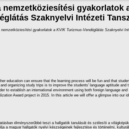
a nemzetköziesítési gyakorlatok 
églátás Szaknyelvi Intézeti Tans
 nemzetköziesítési gyakorlatok a KVIK Turizmus-Vendéglátás Szaknyelvi Int
gher education can ensure that the learning process will be fun and that stude
and organizing study trips is to improve the students' language aptitude and 
rder to establish an international environment using both foreign language an
lization Award project in 2015. In this article we will oﬀer a glimpse into ou
ásban élményszerűbbé teszi a hallgatók tanulását és szélesíti a világképüke
 a magyar hallgatók nyelvi készségeinek fejlesztése és történelmi, kulturál