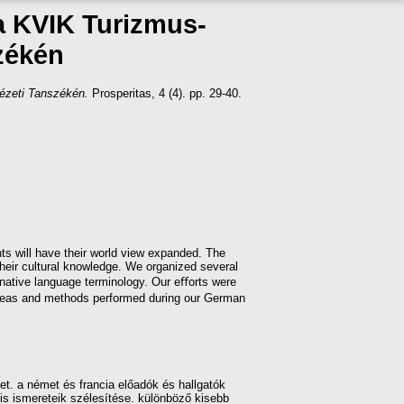
a KVIK Turizmus-
zékén
ézeti Tanszékén.
Prosperitas, 4 (4). pp. 29-40.
nts will have their world view expanded. The
their cultural knowledge. We organized several
d native language terminology. Our eﬀorts were
r ideas and methods performed during our German
t. a német és francia előadók és hallgatók
is ismereteik szélesítése. különböző kisebb