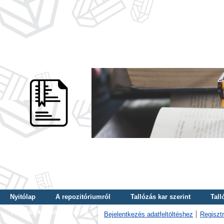
Nyitólap
A repozitóriumról
Tallózás kar szerint
Tall
Tallózás kulcsszó szerint
Bejelentkezés adatfeltöltéshez
Regisztr