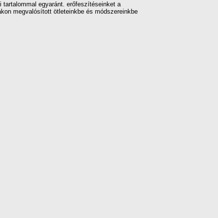
i tartalommal egyaránt. erőfeszítéseinket a
ákon megvalósított ötleteinkbe és módszereinkbe