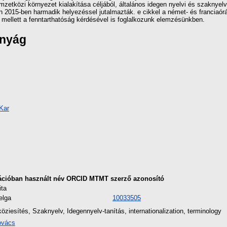
zetközi környezet kialakítása céljából, általános idegen nyelvi és szaknyelv
n 2015-ben harmadik helyezéssel jutalmazták. e cikkel a német- és franciaór
 mellett a fenntarthatóság kérdésével is foglalkozunk elemzésünkben.
ányág
Kar
ációban használt név
ORCID
MTMT szerző azonosító
ita
elga
10033505
ziesítés, Szaknyelv, Idegennyelv-tanítás, internationalization, terminology
ovács