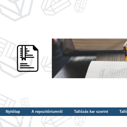
Nyitólap
A repozitóriumról
Tallózás kar szerint
Tall
Tallózás dátum szerint
Tallózás tudományterület szerint