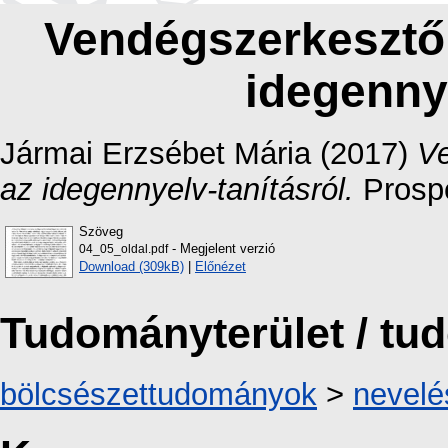
Vendégszerkesztői
idegennye
Jármai Erzsébet Mária
(2017)
Ve
az idegennyelv-tanításról.
Prospe
Szöveg
- Megjelent verzió
04_05_oldal.pdf
Download (309kB)
|
Előnézet
Tudományterület / t
bölcsészettudományok
>
nevel