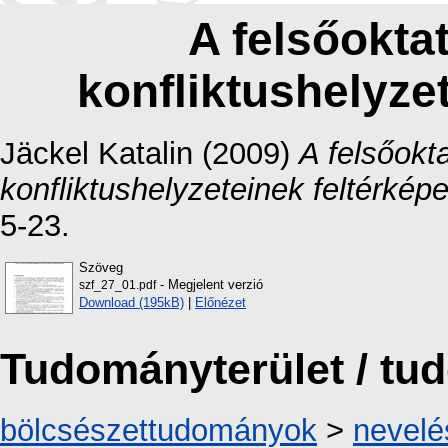
A felsőoktat
konfliktushelyze
Jäckel Katalin
(2009)
A felsőokta
konfliktushelyzeteinek feltérkép
5-23.
Szöveg
- Megjelent verzió
szf_27_01.pdf
Download (195kB)
|
Előnézet
Tudományterület / t
bölcsészettudományok
>
nevel