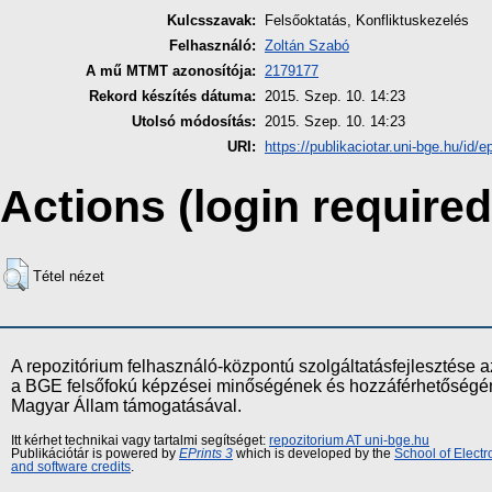
Kulcsszavak:
Felsőoktatás, Konfliktuskezelés
Felhasználó:
Zoltán Szabó
A mű MTMT azonosítója:
2179177
Rekord készítés dátuma:
2015. Szep. 10. 14:23
Utolsó módosítás:
2015. Szep. 10. 14:23
URI:
https://publikaciotar.uni-bge.hu/id/e
Actions (login required
Tétel nézet
A repozitórium felhasználó-központú szolgáltatásfejlesztés
a BGE felsőfokú képzései minőségének és hozzáférhetőségének
Magyar Állam támogatásával.
Itt kérhet technikai vagy tartalmi segítséget:
repozitorium AT uni-bge.hu
Publikációtár is powered by
EPrints 3
which is developed by the
School of Elect
and software credits
.