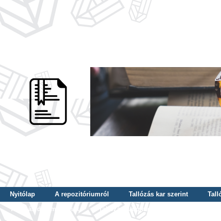
Nyitólap
A repozitóriumról
Tallózás kar szerint
Tall
Tallózás dátum szerint
Tallózás tudományterület szerint