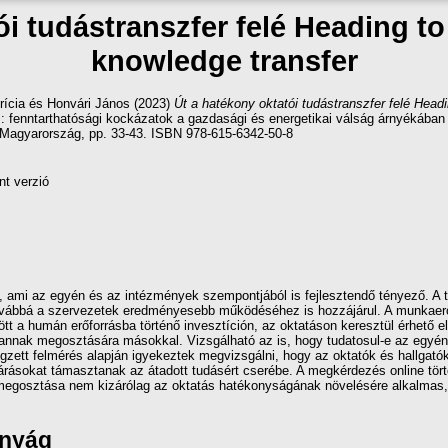
i tudástranszfer felé Heading to
knowledge transfer
rícia
és
Honvári János
(2023)
Út a hatékony oktatói tudástranszfer felé Headi
entés: fenntarthatósági kockázatok a gazdasági és energetikai válság árnyéká
Magyarország, pp. 33-43. ISBN 978-615-6342-50-8
nt verzió
, ami az egyén és az intézmények szempontjából is fejlesztendő tényező. A tu
, továbbá a szervezetek eredményesebb működéséhez is hozzájárul. A munkaer
tt a humán erőforrásba történő invesztíción, az oktatáson keresztül érhető e
 annak megosztására másokkal. Vizsgálható az is, hogy tudatosul-e az egyé
égzett felmérés alapján igyekeztek megvizsgálni, hogy az oktatók és hallgat
várásokat támasztanak az átadott tudásért cserébe. A megkérdezés online tö
megosztása nem kizárólag az oktatás hatékonyságának növelésére alkalmas,
ányág