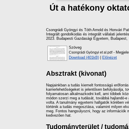
Út a hatékony oktató
Csongrádi Gyöngyi
és
Tóth Arnold
és
Honvári Pat
Integrált gondolkodás és integrált vállalati jel
2023. Budapesti Gazdasági Egyetem, Budapest, 
Szöveg
- Megjele
Csongrádi Gyöngyi et al.pdf
Download (401kB)
|
Előnézet
Absztrakt (kivonat)
Napjainkban a tudás kiemelt fontosságú erőforrás
karrierlehetőségeket is jelentősen befolyásolja
folyamatosan alkalmazkodni kell, ami többek közö
módon szerzi meg a tudását, továbbá hajlandó-e
volta. A tanulmány egyetemi hallgatók körében v
történik a tudás megosztása, valamint milyen el
meg. Fontos hangsúlyozni, hogy az információk 
kedvezően hat.
Tudományterület / tudom