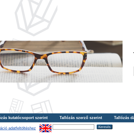
ózás kutatócsoport szerint
Tallózás szerző szerint
Tallózás d
áció adatfeltöltéshez