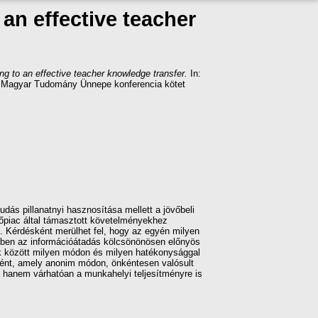
 an effective teacher
ng to an effective teacher knowledge transfer.
In:
ban Magyar Tudomány Ünnepe konferencia kötet
dás pillanatnyi hasznosítása mellett a jövőbeli
őpiac által támasztott követelményekhez
l. Kérdésként merülhet fel, hogy az egyén milyen
nben az információátadás kölcsönönösen előnyös
ók között milyen módon és milyen hatékonysággal
rtént, amely anonim módon, önkéntesen valósult
 hanem várhatóan a munkahelyi teljesítményre is