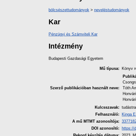
bölcsészettudományok
>
neveléstudományok
Kar
Pénzügyi és Számviteli Kar
Intézmény
Budapesti Gazdasági Egyetem
Mű típusa:
Könyv r
Publik
Csongr
Szerző publikációban használt neve:
Tóth Ar
Honvári
Honvár
Kulcsszavak:
tudástra
Felhasználó:
Kinga E
A mű MTMT azonosítója:
337718
DOI azonosító:
https:/
Rekord készítés dátuma:
2023. M