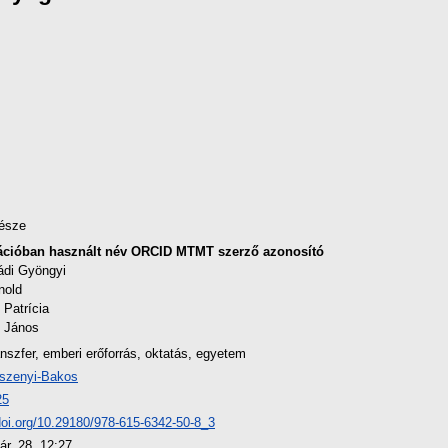
észe
ációban használt név
ORCID
MTMT szerző azonosító
ádi Gyöngyi
nold
 Patrícia
i János
nszfer, emberi erőforrás, oktatás, egyetem
szenyi-Bakos
25
/doi.org/10.29180/978-615-6342-50-8_3
ár. 28. 12:27