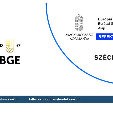
átum szerint
Tallózás tudományterület szerint