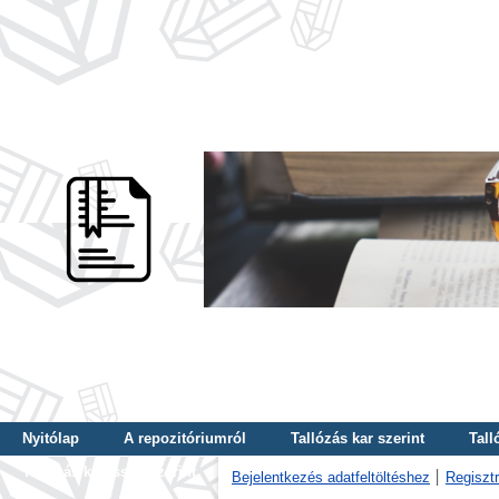
Nyitólap
A repozitóriumról
Tallózás kar szerint
Tall
Tallózás kulcsszó szerint
Bejelentkezés adatfeltöltéshez
Regisztr