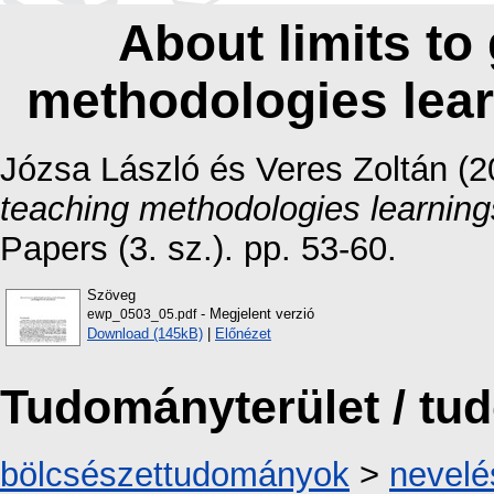
About limits to
methodologies lear
Józsa László
és
Veres Zoltán
(2
teaching methodologies learning
Papers (3. sz.). pp. 53-60.
Szöveg
- Megjelent verzió
ewp_0503_05.pdf
Download (145kB)
|
Előnézet
Tudományterület / t
bölcsészettudományok
>
nevel