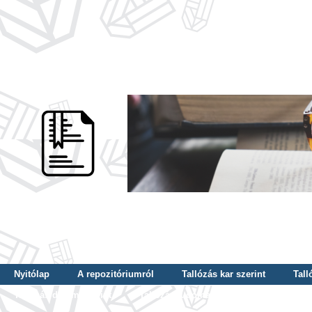
Nyitólap
A repozitóriumról
Tallózás kar szerint
Tall
Tallózás dátum szerint
Tallózás tudományterület szerint