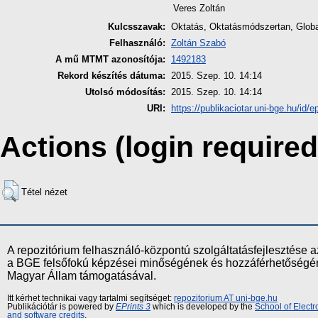
Veres Zoltán
Kulcsszavak:
Oktatás, Oktatásmódszertan, Globa
Felhasználó:
Zoltán Szabó
A mű MTMT azonosítója:
1492183
Rekord készítés dátuma:
2015. Szep. 10. 14:14
Utolsó módosítás:
2015. Szep. 10. 14:14
URI:
https://publikaciotar.uni-bge.hu/id/e
Actions (login required
Tétel nézet
A repozitórium felhasználó-központú szolgáltatásfejlesztés
a BGE felsőfokú képzései minőségének és hozzáférhetőségének
Magyar Állam támogatásával.
Itt kérhet technikai vagy tartalmi segítséget:
repozitorium AT uni-bge.hu
Publikációtár is powered by
EPrints 3
which is developed by the
School of Elect
and software credits
.