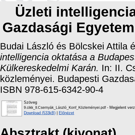
Üzleti intelligenc
Gazdasági Egyetem
Budai László
és
Bölcskei Attila
intelligencia oktatása a Budape
Külkereskedelmi Karán.
In: II. 
közleményei. Budapesti Gazdas
ISBN 978-615-6342-90-4
Szöveg
- Megjelent verz
9.cikk_II.Csernyák_László_Konf_Közleményei.pdf
Download (533kB)
|
Előnézet
Absztrakt (kivonat)