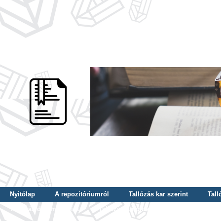
Nyitólap
A repozitóriumról
Tallózás kar szerint
Tall
Tallózás dátum szerint
Tallózás tudományterület szerint