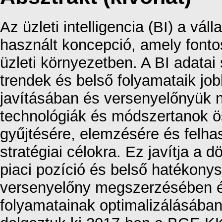
Az üzleti intelligencia (BI) a vál
használt koncepció, amely fontos
üzleti környezetben. A BI adatai 
trendek és belső folyamataik j
javításában és versenyelőnyük 
technológiák és módszertanok ös
gyűjtésére, elemzésére és felha
stratégiai célokra. Ez javítja a 
piaci pozíció és belső hatékony
versenyelőny megszerzésében és
folyamatainak optimalizálásában