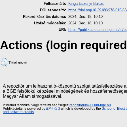
Felhasználó:
Kinga Eszenyi-Bakos
DOI azonosító:
https://doi.org/10.29180/978-615-6
Rekord készítés dátuma:
2024. Dec. 18. 10:10
Utolsó módosítás:
2024. Dec. 18. 10:10
URI:
https://publikaciotar.uni-bge.hu/id/e
Actions (login required
Tétel nézet
A repozitórium felhasználó-központú szolgáltatásfejlesztés
a BGE felsőfokú képzései minőségének és hozzáférhetőségének
Magyar Állam támogatásával.
Itt kérhet technikai vagy tartalmi segítséget:
repozitorium AT uni-bge.hu
Publikációtár is powered by
EPrints 3
which is developed by the
School of Elect
and software credits
.