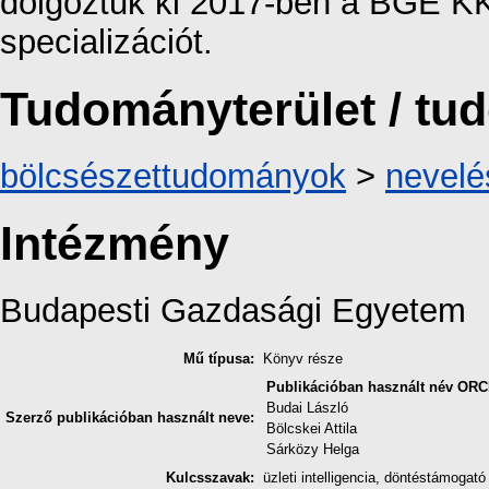
dolgoztuk ki 2017-ben a BGE KKK
specializációt.
Tudományterület / t
bölcsészettudományok
>
nevel
Intézmény
Budapesti Gazdasági Egyetem
Mű típusa:
Könyv része
Publikációban használt név
ORC
Budai László
Szerző publikációban használt neve:
Bölcskei Attila
Sárközy Helga
Kulcsszavak:
üzleti intelligencia, döntéstámogat