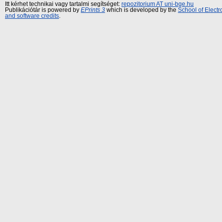
Itt kérhet technikai vagy tartalmi segítséget:
repozitorium AT uni-bge.hu
Publikációtár is powered by
EPrints 3
which is developed by the
School of Elect
and software credits
.