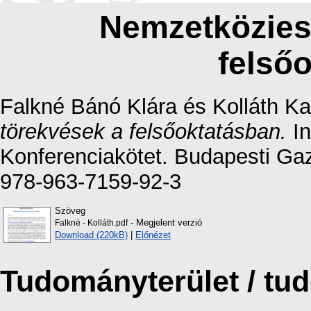
Nemzetköziesí
felső
Falkné Bánó Klára
és
Kolláth Ka
törekvések a felsőoktatásban.
In
Konferenciakötet. Budapesti Ga
978-963-7159-92-3
Szöveg
- Megjelent verzió
Falkné - Kolláth.pdf
Download (220kB)
|
Előnézet
Tudományterület / t