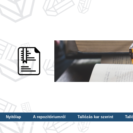
Nyitólap
A repozitóriumról
Tallózás kar szerint
Tall
Tallózás dátum szerint
Tallózás tudományterület szerint