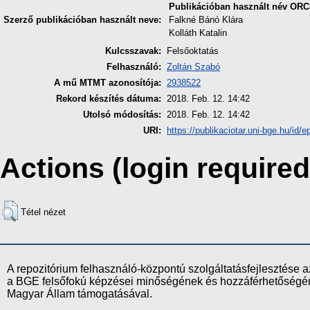
Publikációban használt név
ORC
Szerző publikációban használt neve:
Falkné Bánó Klára
Kolláth Katalin
Kulcsszavak:
Felsőoktatás
Felhasználó:
Zoltán Szabó
A mű MTMT azonosítója:
2938522
Rekord készítés dátuma:
2018. Feb. 12. 14:42
Utolsó módosítás:
2018. Feb. 12. 14:42
URI:
https://publikaciotar.uni-bge.hu/id/e
Actions (login required
Tétel nézet
A repozitórium felhasználó-központú szolgáltatásfejlesztés
a BGE felsőfokú képzései minőségének és hozzáférhetőségének
Magyar Állam támogatásával.