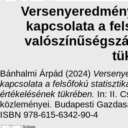
Versenyeredmény
kapcsolata a fel
valószínűségszá
tü
Bánhalmi Árpád
(2024)
Versenye
kapcsolata a felsőfokú statiszt
értékelésének tükrében.
In: II. 
közleményei. Budapesti Gazdas
ISBN 978-615-6342-90-4
Szöveg