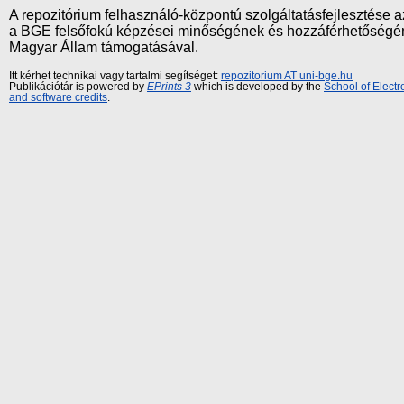
A repozitórium felhasználó-központú szolgáltatásfejlesztés
a BGE felsőfokú képzései minőségének és hozzáférhetőségének
Magyar Állam támogatásával.
Itt kérhet technikai vagy tartalmi segítséget:
repozitorium AT uni-bge.hu
Publikációtár is powered by
EPrints 3
which is developed by the
School of Elect
and software credits
.