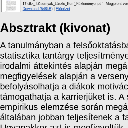
- Megjelent ver
17.cikk_II.Csernyák_László_Konf_Közleményei.pdf
Download (548kB)
|
Előnézet
Absztrakt (kivonat)
A tanulmányban a felsőoktatás
statisztika tantárgy teljesítmény
irodalmi áttekintés alapján megál
megfigyelések alapján a verseny
befolyásolhatja a diákok motivác
támogathatja a karrierjüket is. A
empirikus elemzése során megál
általában jobban teljesítenek a
Ugyanakkor azt is megfigyeltük,