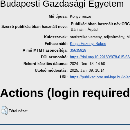
Budapesti Gazdasági Egyetem
Mű típusa:
Könyv része
Publikációban használt név
ORC
Szerző publikációban használt neve:
Bánhalmi Árpád
Kulcsszavak:
statisztika verseny, teljesítmény, Mo
Felhasználó:
Kinga Eszenyi-Bakos
A mű MTMT azonosítója:
35635929
DOI azonosító:
https://doi.org/10.29180/978-615-6
Rekord készítés dátuma:
2024. Dec. 18. 14:50
Utolsó módosítás:
2025. Jan. 09. 10:14
URI:
https://publikaciotar.uni-bge.hu/id/e
Actions (login required
Tétel nézet