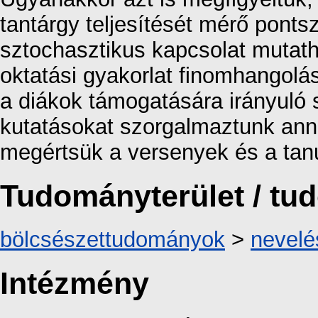
tantárgy teljesítését mérő pont
sztochasztikus kapcsolat mutath
oktatási gyakorlat finomhangolá
a diákok támogatására irányuló s
kutatásokat szorgalmaztunk an
megértsük a versenyek és a tanul
Tudományterület / t
bölcsészettudományok
>
nevel
Intézmény