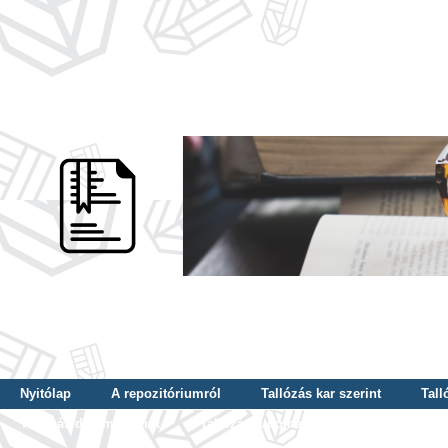
Nyitólap
A repozitóriumról
Tallózás kar szerint
Tall
Tallózás dátum szerint
Tallózás tudományterület szerint