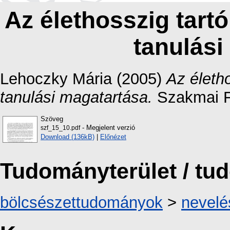
Az élethosszig tart
tanulási
Lehoczky Mária
(2005)
Az életh
tanulási magatartása.
Szakmai Fü
Szöveg
- Megjelent verzió
szf_15_10.pdf
Download (136kB)
|
Előnézet
Tudományterület / t
bölcsészettudományok
>
nevel