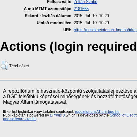
Felhasználó:
Zoltán Szabó
A mű MTMT azonosítója:
2181665
Rekord készítés dátuma:
2015. Júl. 10. 10:29
Utolsó módosítás:
2015. Júl. 10. 10:29
URI:
https://publikaciotar.uni-bge.hu/id/e
Actions (login required
Tétel nézet
A repozitórium felhasználó-központú szolgáltatásfejlesztés
a BGE felsőfokú képzései minőségének és hozzáférhetőségének
Magyar Állam támogatásával.
Itt kérhet technikai vagy tartalmi segítséget:
repozitorium AT uni-bge.hu
Publikációtár is powered by
EPrints 3
which is developed by the
School of Elect
and software credits
.