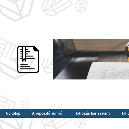
Nyitólap
A repozitóriumról
Tallózás kar szerint
Tall
Tallózás dátum szerint
Tallózás tudományterület szerint