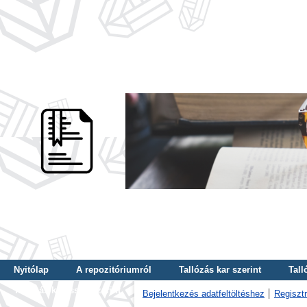
Nyitólap
A repozitóriumról
Tallózás kar szerint
Tall
Tallózás kulcsszó szerint
Bejelentkezés adatfeltöltéshez
Regisztr