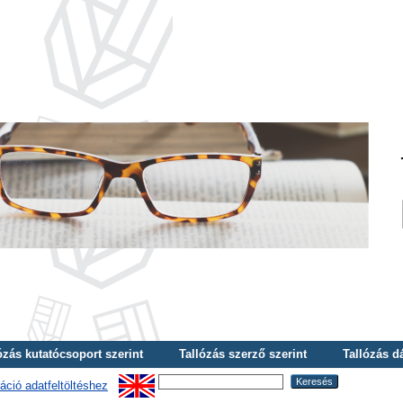
ózás kutatócsoport szerint
Tallózás szerző szerint
Tallózás d
áció adatfeltöltéshez