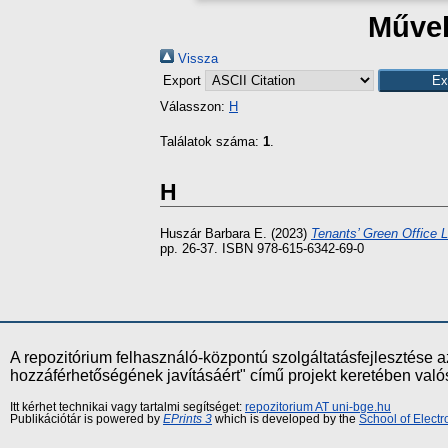
Művek
Vissza
Export
Válasszon:
H
Találatok száma:
1
.
H
Huszár Barbara E.
(2023)
Tenants’ Green Office 
pp. 26-37. ISBN 978-615-6342-69-0
A repozitórium felhasználó-központú szolgáltatásfejlesztés
hozzáférhetőségének javításáért" című projekt keretében val
Itt kérhet technikai vagy tartalmi segítséget:
repozitorium AT uni-bge.hu
Publikációtár is powered by
EPrints 3
which is developed by the
School of Elect