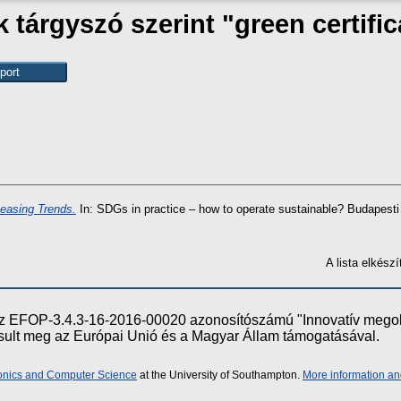
 tárgyszó szerint "green certific
Leasing Trends.
In: SDGs in practice – how to operate sustainable? Budapes
A lista elkés
e az EFOP-3.4.3-16-2016-00020 azonosítószámú "Innovatív meg
ósult meg az Európai Unió és a Magyar Állam támogatásával.
ronics and Computer Science
at the University of Southampton.
More information an