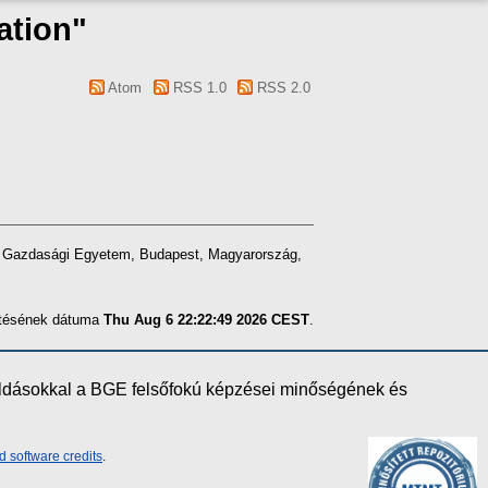
ation"
Atom
RSS 1.0
RSS 2.0
ti Gazdasági Egyetem, Budapest, Magyarország,
zítésének dátuma
Thu Aug 6 22:22:49 2026 CEST
.
oldásokkal a BGE felsőfokú képzései minőségének és
d software credits
.