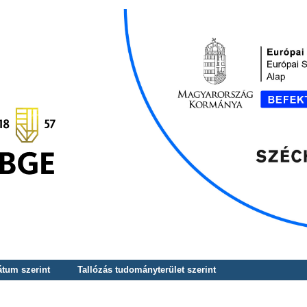
átum szerint
Tallózás tudományterület szerint