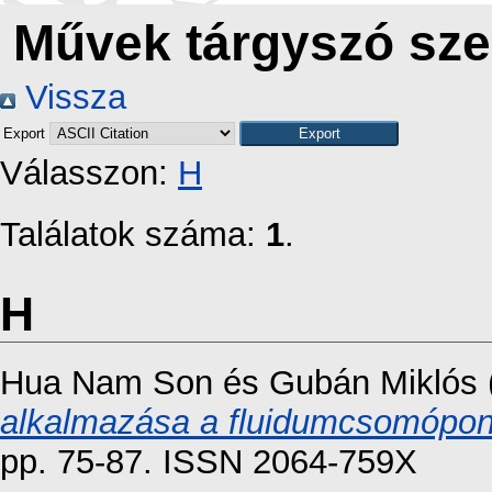
Művek tárgyszó sze
Vissza
Export
Válasszon:
H
Találatok száma:
1
.
H
Hua Nam Son
és
Gubán Miklós
alkalmazása a fluidumcsomópon
pp. 75-87. ISSN 2064-759X