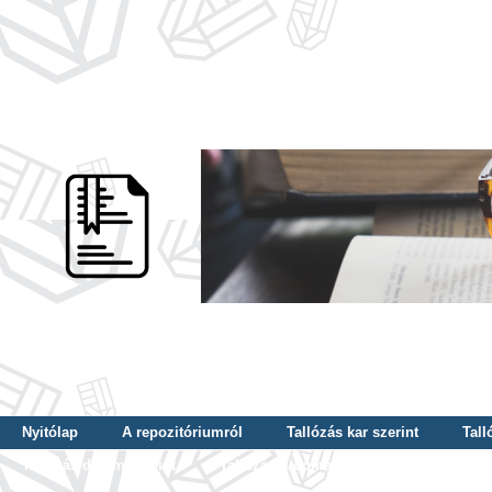
Nyitólap
A repozitóriumról
Tallózás kar szerint
Tall
Tallózás dátum szerint
Tallózás tudományterület szerint