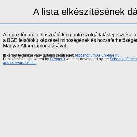
A lista elkészítésének 
A repozitórium felhasználó-központú szolgáltatásfejlesztés
a BGE felsőfokú képzései minőségének és hozzáférhetőségének
Magyar Állam támogatásával.
Itt kérhet technikai vagy tartalmi segítséget:
repozitorium AT uni-bge.hu
Publikációtár is powered by
EPrints 3
which is developed by the
School of Elect
and software credits
.