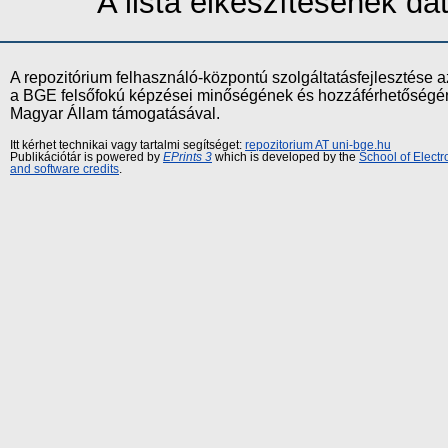
A lista elkészítésének d
A repozitórium felhasználó-központú szolgáltatásfejlesztés
a BGE felsőfokú képzései minőségének és hozzáférhetőségének
Magyar Állam támogatásával.
Itt kérhet technikai vagy tartalmi segítséget:
repozitorium AT uni-bge.hu
Publikációtár is powered by
EPrints 3
which is developed by the
School of Elect
and software credits
.