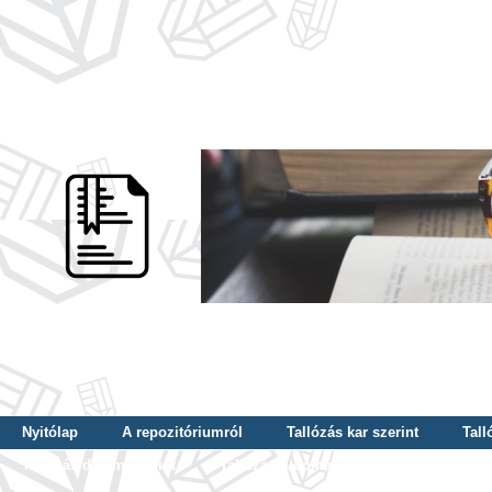
Nyitólap
A repozitóriumról
Tallózás kar szerint
Tall
Tallózás dátum szerint
Tallózás tudományterület szerint