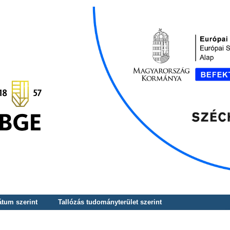
átum szerint
Tallózás tudományterület szerint