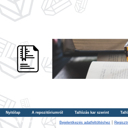
Nyitólap
A repozitóriumról
Tallózás kar szerint
Tall
Tallózás kulcsszó szerint
Bejelentkezés adatfeltöltéshez
Regisztr