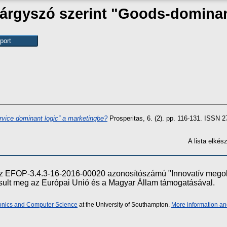
árgyszó szerint "Goods-dominan
rvice dominant logic” a marketingbe?
Prosperitas, 6. (2). pp. 116-131. ISSN 
A lista elké
e az EFOP-3.4.3-16-2016-00020 azonosítószámú "Innovatív meg
ósult meg az Európai Unió és a Magyar Állam támogatásával.
ronics and Computer Science
at the University of Southampton.
More information an