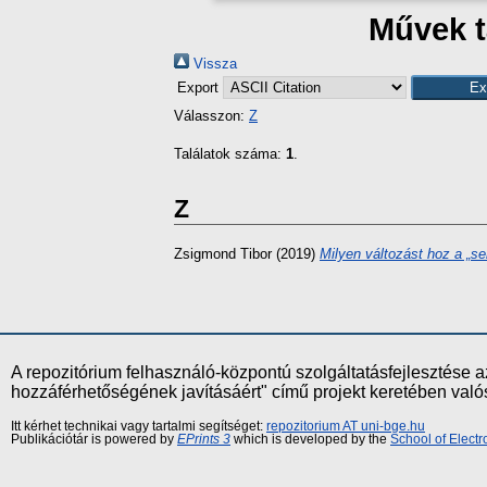
Művek t
Vissza
Export
Válasszon:
Z
Találatok száma:
1
.
Z
Zsigmond Tibor
(2019)
Milyen változást hoz a „se
A repozitórium felhasználó-központú szolgáltatásfejlesztés
hozzáférhetőségének javításáért" című projekt keretében val
Itt kérhet technikai vagy tartalmi segítséget:
repozitorium AT uni-bge.hu
Publikációtár is powered by
EPrints 3
which is developed by the
School of Elect