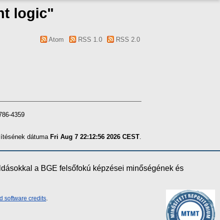
t logic"
Atom
RSS 1.0
RSS 2.0
2786-4359
szítésének dátuma
Fri Aug 7 22:12:56 2026 CEST
.
oldásokkal a BGE felsőfokú képzései minőségének és
d software credits
.