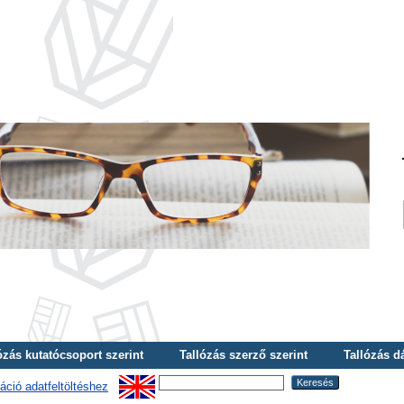
ózás kutatócsoport szerint
Tallózás szerző szerint
Tallózás d
áció adatfeltöltéshez