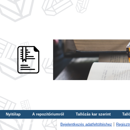
Nyitólap
A repozitóriumról
Tallózás kar szerint
Tall
Tallózás kulcsszó szerint
Bejelentkezés adatfeltöltéshez
Regisztr