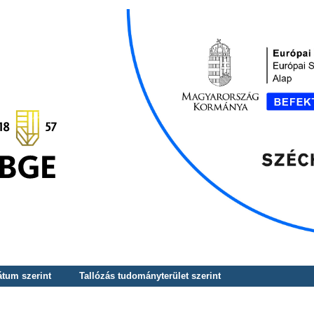
átum szerint
Tallózás tudományterület szerint