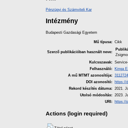
Pénzügyi és Számviteli Kar
Intézmény
Budapesti Gazdasági Egyetem
Mű típusa:
Cikk
Publik
Szerző publikációban használt neve:
Zsigmo
Kulcsszavak:
Service
Felhasználó:
Kinga E
A mű MTMT azonosítója:
311272
DOI azonosító:
https:/
Rekord készítés dátuma:
2021. J
Utolsó módosítás:
2023. J
URI:
https://
Actions (login required)