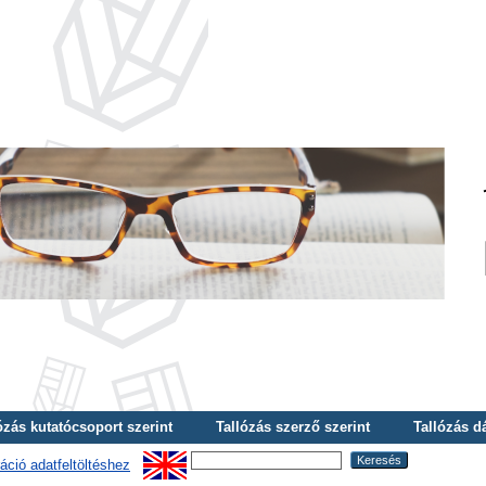
ózás kutatócsoport szerint
Tallózás szerző szerint
Tallózás d
áció adatfeltöltéshez