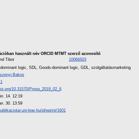
ációban használt név
ORCID
MTMT szerző azonosító
nd Tibor
10066503
-dominant logic, SDL, Goods-dominant logic, GDL, szolgáltatásmarketing
szenyi-Bakos
41
/doi.org/10.31570/Prosp_2019_02_6
ún. 14. 12:19
an. 30. 13:59
publikaciotar.uni-bge.hu/id/eprint/1601