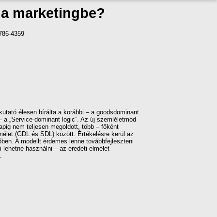
” a marketingbe?
2786-4359
kutató élesen bírálta a korábbi – a goodsdominant
– a „Service-dominant logic”. Az új szemléletmód
pig nem teljesen megoldott, több – főként
mélet (GDL és SDL) között. Értékelésre kerül az
őben. A modellt érdemes lenne továbbfejleszteni
 lehetne használni – az eredeti elmélet
.