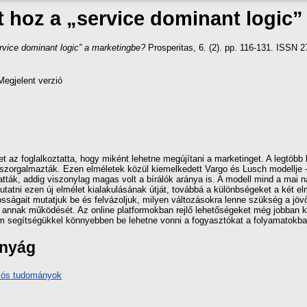
t hoz a „service dominant logic
rvice dominant logic” a marketingbe?
Prosperitas, 6. (2). pp. 116-131. ISSN 
Megjelent verzió
az foglalkoztatta, hogy miként lehetne megújítani a marketinget. A legtöbb 
át szorgalmazták. Ezen elméletek közül kiemelkedett Vargo és Lusch modellje 
ák, addig viszonylag magas volt a bírálók aránya is. A modell mind a mai na
utatni ezen új elmélet kialakulásának útját, továbbá a különbségeket a két el
yosságait mutatjuk be és felvázoljuk, milyen változásokra lenne szükség a jöv
 annak működését. Az online platformokban rejlő lehetőségeket még jobban ki
m segítségükkel könnyebben be lehetne vonni a fogyasztókat a folyamatokba
ányág
iós tudományok