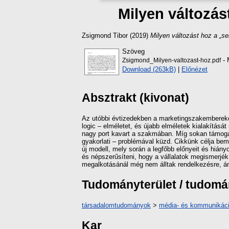
Milyen változás
Zsigmond Tibor
(2019)
Milyen változást hoz a „se
Szöveg
- 
Zsigmond_Milyen-valtozast-hoz.pdf
Download (263kB)
|
Előnézet
Absztrakt (kivonat)
Az utóbbi évtizedekben a marketingszakembereket 
logic – elméletet, és újabb elméletek kialakítás
nagy port kavart a szakmában. Míg sokan támogatt
gyakorlati – problémával küzd. Cikkünk célja bem
új modell, mely során a legfőbb előnyeit és hián
és népszerűsíteni, hogy a vállalatok megismerjék
megalkotásánál még nem álltak rendelkezésre, á
Tudományterület / tudom
társadalomtudományok
>
média- és kommunikác
Kar