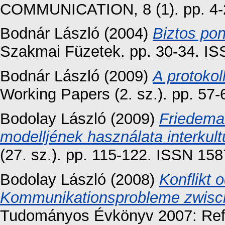
COMMUNICATION, 8 (1). pp. 4-
Bodnár László
(2004)
Biztos pon
Szakmai Füzetek. pp. 30-34. I
Bodnár László
(2009)
A protokol
Working Papers (2. sz.). pp. 57
Bodolay László
(2009)
Friedema
modelljének használata interkult
(27. sz.). pp. 115-122. ISSN 15
Bodolay László
(2008)
Konflikt 
Kommunikationsprobleme zwisch
Tudományos Évkönyv 2007: Refo