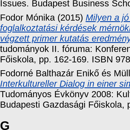
Issues. Budapest Business Scho
Fodor Mónika
(2015)
Milyen a jó
foglalkoztatási kérdések mérnö
végzett primer kutatás eredmény
tudományok II. fóruma: Konfere
Főiskola, pp. 162-169. ISBN 97
Fodorné Balthazár Enikő
és
Mül
Interkultureller Dialog in einer s
Tudományos Évkönyv 2008: Kultú
Budapesti Gazdasági Főiskola, 
G