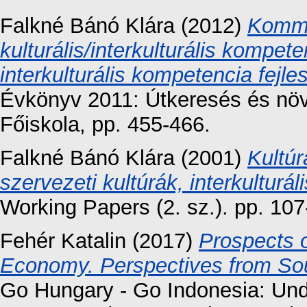
Falkné Bánó Klára
(2012)
Kommu
kulturális/interkulturális kompeten
interkulturális kompetencia fejl
Évkönyv 2011: Útkeresés és nö
Főiskola, pp. 455-466.
Falkné Bánó Klára
(2001)
Kultú
szervezeti kultúrák, interkultur
Working Papers (2. sz.). pp. 107
Fehér Katalin
(2017)
Prospects o
Economy. Perspectives from Sou
Go Hungary - Go Indonesia: Un