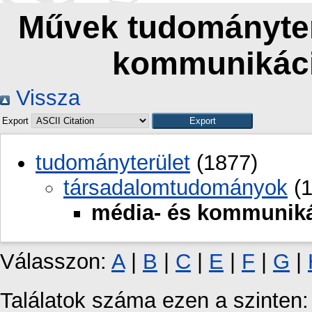
Művek tudományterü
kommunikác
Vissza
Export
tudományterület
(1877)
társadalomtudományok
(1
média- és kommunik
Válasszon:
A
|
B
|
C
|
E
|
F
|
G
|
Találatok száma ezen a szinten