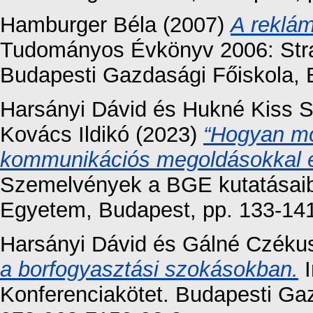
Hamburger Béla
(2007)
A reklám
Tudományos Évkönyv 2006: Stra
Budapesti Gazdasági Főiskola, 
Harsányi Dávid
és
Hukné Kiss Sz
Kovács Ildikó
(2023)
“Hogyan mo
kommunikációs megoldásokkal ér
Szemelvények a BGE kutatásaibó
Egyetem, Budapest, pp. 133-14
Harsányi Dávid
és
Gálné Czékus
a borfogyasztási szokásokban.
I
Konferenciakötet. Budapesti Ga