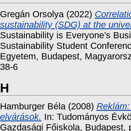
Gregán Orsolya
(2022)
Correlat
sustainability (SDG) at the unive
Sustainability is Everyone’s Bus
Sustainability Student Confere
Egyetem, Budapest, Magyarorsz
38-6
H
Hamburger Béla
(2008)
Reklám: 
elvárások.
In: Tudományos Évkön
Gazdasági Főiskola, Budapest, 