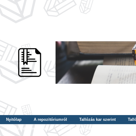
Nyitólap
A repozitóriumról
Tallózás kar szerint
Tall
Tallózás dátum szerint
Tallózás tudományterület szerint