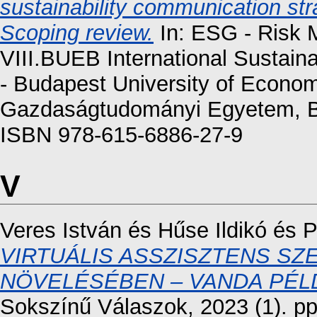
sustainability communication st
Scoping review.
In: ESG - Risk 
VIII.BUEB International Sustain
- Budapest University of Econo
Gazdaságtudományi Egyetem, Bu
ISBN 978-615-6886-27-9
V
Veres István
és
Hűse Ildikó
és
P
VIRTUÁLIS ASSZISZTENS S
NÖVELÉSÉBEN – VANDA PÉL
Sokszínű Válaszok, 2023 (1). p