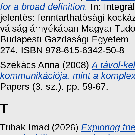
for a broad definition.
In: Integrál
jelentés: fenntarthatósági kocká
válság árnyékában Magyar Tudo
Budapesti Gazdasági Egyetem, 
274. ISBN 978-615-6342-50-8
Székács Anna
(2008)
A távol-ke
kommunikációja, mint a komplex
Papers (3. sz.). pp. 59-67.
T
Tribak Imad
(2026)
Exploring the