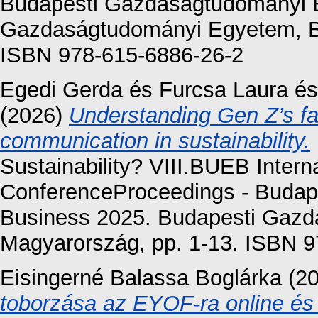
Budapesti Gazdaságtudományi 
Gazdaságtudományi Egyetem, Bu
ISBN 978-615-6886-26-2
Egedi Gerda
és
Furcsa Laura
é
(2026)
Understanding Gen Z’s fa
communication in sustainability.
Sustainability? VIII.BUEB Interna
ConferenceProceedings - Budape
Business 2025. Budapesti Gaz
Magyarország, pp. 1-13. ISBN 
Eisingerné Balassa Boglárka
(2
toborzása az EYOF-ra online és 