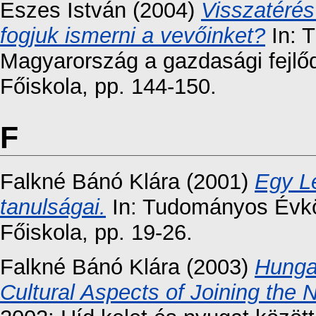
Eszes István
(2004)
Visszatérés
fogjuk ismerni a vevőinket?
In: 
Magyarország a gazdasági fejlő
Főiskola, pp. 144-150.
F
Falkné Bánó Klára
(2001)
Egy L
tanulságai.
In: Tudományos Évkö
Főiskola, pp. 19-26.
Falkné Bánó Klára
(2003)
Hunga
Cultural Aspects of Joining the