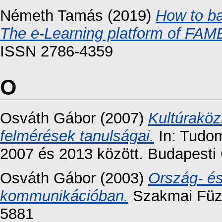
Németh Tamás
(2019)
How to ba
The e-Learning platform of FAM
ISSN 2786-4359
O
Osváth Gábor
(2007)
Kultúraköz
felmérések tanulságai.
In: Tudom
2007 és 2013 között. Budapesti 
Osváth Gábor
(2003)
Ország- és
kommunikációban.
Szakmai Füzet
5881