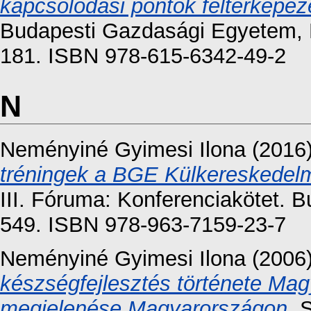
kapcsolódási pontok feltérképez
Budapesti Gazdasági Egyetem, 
181. ISBN 978-615-6342-49-2
N
Neményiné Gyimesi Ilona
(2016
tréningek a BGE Külkereskedelm
III. Fóruma: Konferenciakötet. 
549. ISBN 978-963-7159-23-7
Neményiné Gyimesi Ilona
(2006
készségfejlesztés története Ma
megjelenése Magyarországon.
S