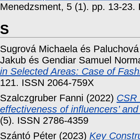
Menedzsment, 5 (1). pp. 13-23.
S
Sugrová Michaela
és
Paluchová
Jakub
és
Gendiar Samuel Norm
in Selected Areas: Case of Fash
121. ISSN 2064-759X
Szalczgruber Fanni
(2022)
CSR c
effectiveness of influencers’ an
(5). ISSN 2786-4359
Szántó Péter
(2023)
Key Constru