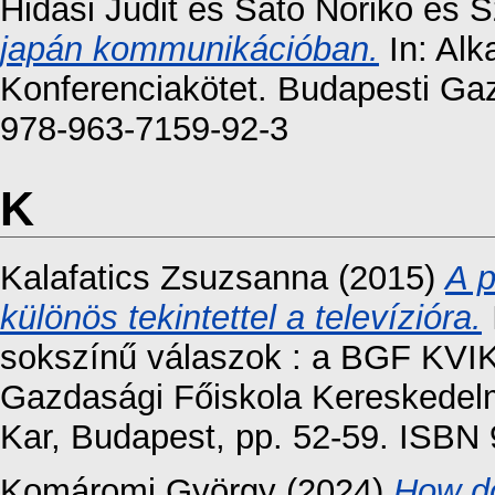
Hidasi Judit
és
Sato Noriko
és
S
japán kommunikációban.
In: Alk
Konferenciakötet. Budapesti Ga
978-963-7159-92-3
K
Kalafatics Zsuzsanna
(2015)
A p
különös tekintettel a televízióra.
sokszínű válaszok : a BGF KVI
Gazdasági Főiskola Kereskedelm
Kar, Budapest, pp. 52-59. ISB
Komáromi György
(2024)
How do