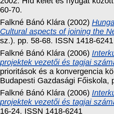
2002: Híd kelet és nyugat közöt
60-70.
Falkné Bánó Klára
(2002)
Hunga
Cultural aspects of joining the 
sz.). pp. 58-68. ISSN 1418-6241
Falkné Bánó Klára
(2006)
Interk
projektek vezetői és tagjai szám
prioritások és a konvergencia 
Budapesti Gazdasági Főiskola, 
Falkné Bánó Klára
(2006)
Interk
projektek vezetői és tagjai szám
16-24. ISSN 1418-6241