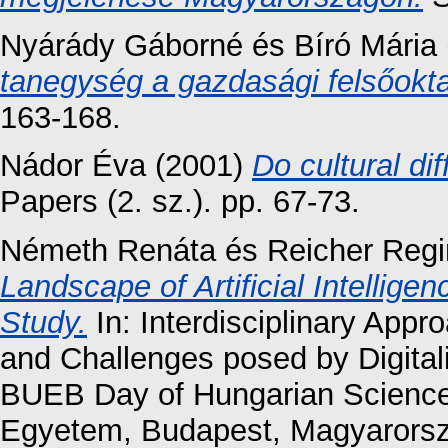
Nyárády Gáborné
és
Bíró Mária
tanegység a gazdasági felsőokt
163-168.
Nádor Éva
(2001)
Do cultural di
Papers (2. sz.). pp. 67-73.
Németh Renáta
és
Reicher Reg
Landscape of Artificial Intellige
Study.
In: Interdisciplinary Appr
and Challenges posed by Digitaliz
BUEB Day of Hungarian Scienc
Egyetem, Budapest, Magyarorsz