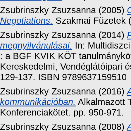
Zsubrinszky Zsuzsanna
(2005)
Negotiations.
Szakmai Füzetek (1
Zsubrinszky Zsuzsanna
(2014)
P
megnyilvánulásai.
In: Multidiszc
: a BGF KVIK KÖT tanulmányköt
Kereskedelmi, Vendéglátóipari é
129-137. ISBN 9789637159510
Zsubrinszky Zsuzsanna
(2016)
kommunikációban.
Alkalmazott 
Konferenciakötet. pp. 950-971.
Zsubrinszky Zsuzsanna
(2008)