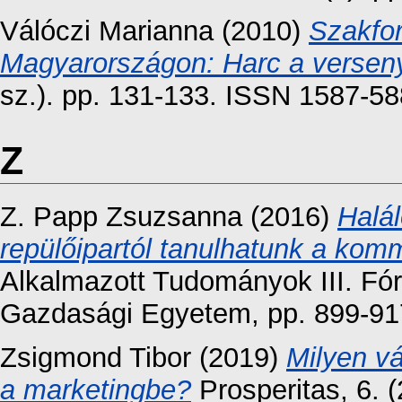
Válóczi Marianna
(2010)
Szakfo
Magyarországon: Harc a versen
sz.). pp. 131-133. ISSN 1587-5
Z
Z. Papp Zsuzsanna
(2016)
Halá
repülőipartól tanulhatunk a komm
Alkalmazott Tudományok III. Fó
Gazdasági Egyetem, pp. 899-91
Zsigmond Tibor
(2019)
Milyen vá
a marketingbe?
Prosperitas, 6. 