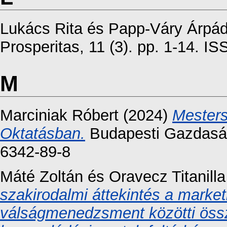
Lukács Rita
és
Papp-Váry Árpá
Prosperitas, 11 (3). pp. 1-14. I
M
Marciniak Róbert
(2024)
Mesters
Oktatásban.
Budapesti Gazdaság
6342-89-8
Máté Zoltán
és
Oravecz Titanilla
szakirodalmi áttekintés a market
válságmenedzsment közötti össz