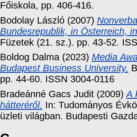
Főiskola, pp. 406-416.
Bodolay László
(2007)
Nonverba
Bundesrepublik, in Österreich, i
Füzetek (21. sz.). pp. 43-52. I
Boldog Dalma
(2023)
Media Awa
Budapest Business University.
B
pp. 44-60. ISSN 3004-0116
Bradeánné Gacs Judit
(2009)
A 
hátteréről.
In: Tudományos Évkön
üzleti világban. Budapesti Gazda