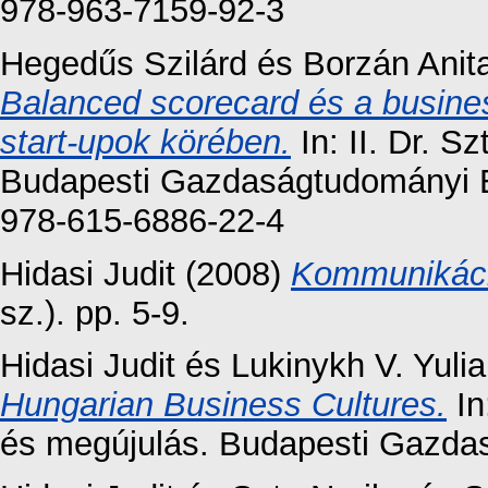
978-963-7159-92-3
Hegedűs Szilárd
és
Borzán Anit
Balanced scorecard és a busine
start-upok körében.
In: II. Dr. S
Budapesti Gazdaságtudományi E
978-615-6886-22-4
Hidasi Judit
(2008)
Kommunikáci
sz.). pp. 5-9.
Hidasi Judit
és
Lukinykh V. Yulia
Hungarian Business Cultures.
In
és megújulás. Budapesti Gazdas