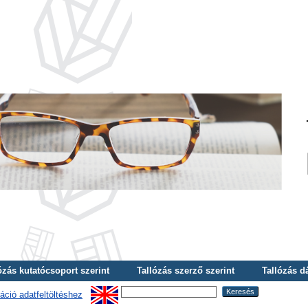
ózás kutatócsoport szerint
Tallózás szerző szerint
Tallózás d
áció adatfeltöltéshez