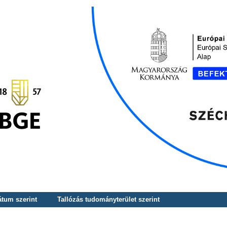
átum szerint
Tallózás tudományterület szerint