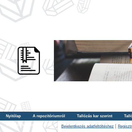
Nyitólap
A repozitóriumról
Tallózás kar szerint
Tall
Tallózás kulcsszó szerint
Bejelentkezés adatfeltöltéshez
Regisztr