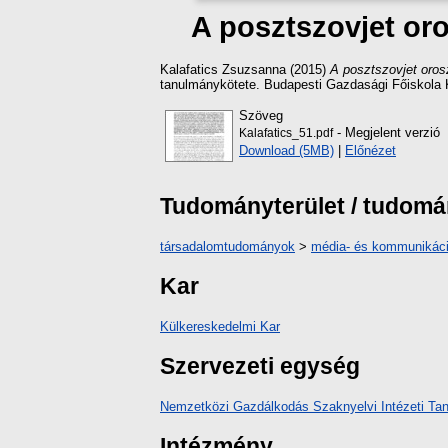
A posztszovjet oro
Kalafatics Zsuzsanna
(2015)
A posztszovjet orosz
tanulmánykötete. Budapesti Gazdasági Főiskola 
Szöveg
- Megjelent verzió
Kalafatics_51.pdf
Download (5MB)
|
Előnézet
Tudományterület / tudom
társadalomtudományok
>
média- és kommunikác
Kar
Külkereskedelmi Kar
Szervezeti egység
Nemzetközi Gazdálkodás Szaknyelvi Intézeti Tan
Intézmény