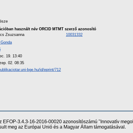
észe
ációban használt név
ORCID
MTMT szerző azonosító
tics Zsuzsanna
10031332
 Gonda
6
ec. 19. 13:40
zep. 02. 08:35
publikaciotar.uni-bge.hu/id/eprint/712
e az EFOP-3.4.3-16-2016-00020 azonosítószámú "Innovatív meg
ósult meg az Európai Unió és a Magyar Állam támogatásával.