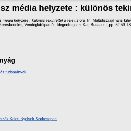
sz média helyzete : különös tekint
 média helyzete : különös tekintettel a televízióra.
In: Multidiszciplináris k
Kereskedelmi, Vendéglátóipari és Idegenforgalmi Kar, Budapest, pp. 52-59.
ányág
iós tudományok
szék Keleti Nyelvek Szakcsoport