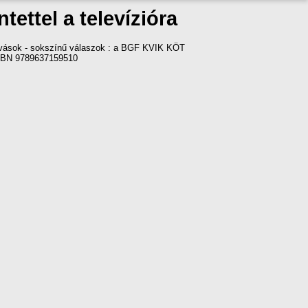
ettel a televízióra
ihívások - sokszínű válaszok : a BGF KVIK KÖT
 ISBN 9789637159510