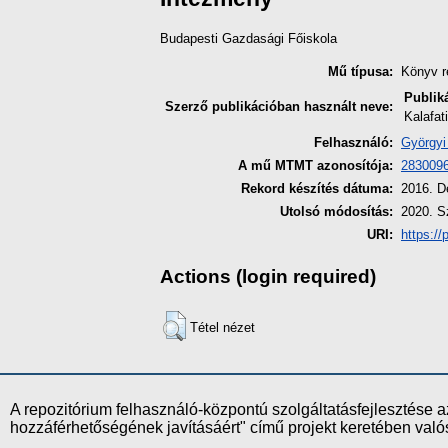
Budapesti Gazdasági Főiskola
Mű típusa:
Könyv r
Publik
Szerző publikációban használt neve:
Kalafa
Felhasználó:
Györgyi
A mű MTMT azonosítója:
283009
Rekord készítés dátuma:
2016. D
Utolsó módosítás:
2020. S
URI:
https://
Actions (login required)
Tétel nézet
A repozitórium felhasználó-központú szolgáltatásfejlesztés
hozzáférhetőségének javításáért" című projekt keretében val