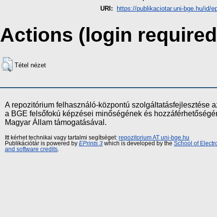
URI:
https://publikaciotar.uni-bge.hu/id/e
Actions (login required
Tétel nézet
A repozitórium felhasználó-központú szolgáltatásfejlesztés
a BGE felsőfokú képzései minőségének és hozzáférhetőségének
Magyar Állam támogatásával.
Itt kérhet technikai vagy tartalmi segítséget:
repozitorium AT uni-bge.hu
Publikációtár is powered by
EPrints 3
which is developed by the
School of Elect
and software credits
.