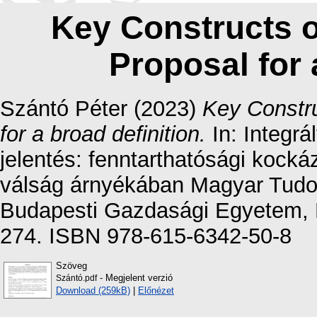
Key Constructs o
Proposal for 
Szántó Péter
(2023)
Key Constru
for a broad definition.
In: Integrál
jelentés: fenntarthatósági kocká
válság árnyékában Magyar Tudo
Budapesti Gazdasági Egyetem, 
274. ISBN 978-615-6342-50-8
Szöveg
- Megjelent verzió
Szántó.pdf
Download (259kB)
|
Előnézet