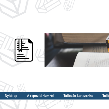
Nyitólap
A repozitóriumról
Tallózás kar szerint
Tall
Tallózás dátum szerint
Tallózás tudományterület szerint