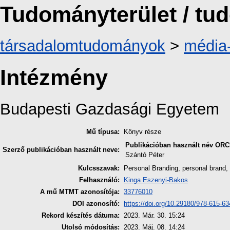
Tudományterület / t
társadalomtudományok
>
média
Intézmény
Budapesti Gazdasági Egyetem
Mű típusa:
Könyv része
Publikációban használt név
ORC
Szerző publikációban használt neve:
Szántó Péter
Kulcsszavak:
Personal Branding, personal brand
Felhasználó:
Kinga Eszenyi-Bakos
A mű MTMT azonosítója:
33776010
DOI azonosító:
https://doi.org/10.29180/978-615-6
Rekord készítés dátuma:
2023. Már. 30. 15:24
Utolsó módosítás:
2023. Máj. 08. 14:24