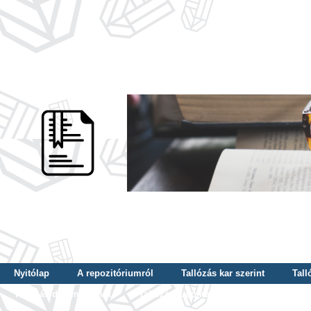
Nyitólap
A repozitóriumról
Tallózás kar szerint
Tall
Tallózás dátum szerint
Tallózás tudományterület szerint