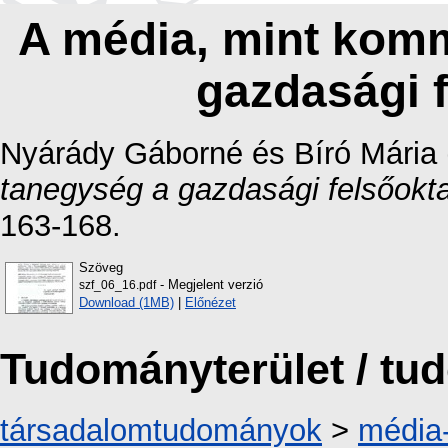
A média, mint kom
gazdasági 
Nyárády Gáborné
és
Bíró Mária
tanegység a gazdasági felsőokt
163-168.
Szöveg
- Megjelent verzió
szf_06_16.pdf
Download (1MB)
|
Előnézet
Tudományterület / t
társadalomtudományok
>
média