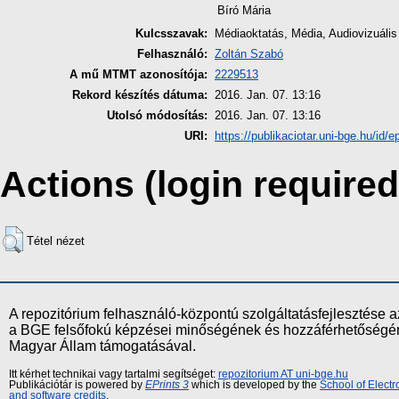
Bíró Mária
Kulcsszavak:
Médiaoktatás, Média, Audiovizuáli
Felhasználó:
Zoltán Szabó
A mű MTMT azonosítója:
2229513
Rekord készítés dátuma:
2016. Jan. 07. 13:16
Utolsó módosítás:
2016. Jan. 07. 13:16
URI:
https://publikaciotar.uni-bge.hu/id/e
Actions (login required
Tétel nézet
A repozitórium felhasználó-központú szolgáltatásfejlesztés
a BGE felsőfokú képzései minőségének és hozzáférhetőségének
Magyar Állam támogatásával.
Itt kérhet technikai vagy tartalmi segítséget:
repozitorium AT uni-bge.hu
Publikációtár is powered by
EPrints 3
which is developed by the
School of Elect
and software credits
.