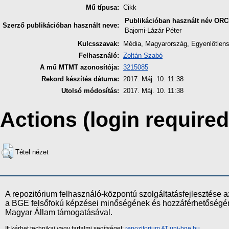
Mű típusa:
Cikk
Publikációban használt név
ORC
Szerző publikációban használt neve:
Bajomi-Lázár Péter
Kulcsszavak:
Média, Magyarország, Egyenlőtlen
Felhasználó:
Zoltán Szabó
A mű MTMT azonosítója:
3215085
Rekord készítés dátuma:
2017. Máj. 10. 11:38
Utolsó módosítás:
2017. Máj. 10. 11:38
Actions (login required
Tétel nézet
A repozitórium felhasználó-központú szolgáltatásfejlesztés
a BGE felsőfokú képzései minőségének és hozzáférhetőségének
Magyar Állam támogatásával.
Itt kérhet technikai vagy tartalmi segítséget:
repozitorium AT uni-bge.hu