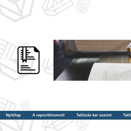
Nyitólap
A repozitóriumról
Tallózás kar szerint
Tall
Tallózás dátum szerint
Tallózás tudományterület szerint