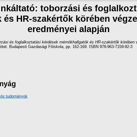
nkáltató: toborzási és foglalkoz
 és HR-szakértők körében végzet
eredményei alapján
orzási és foglalkoztatási kérdések mérnökhallgatók és HR-szakértők körében 
ötet. Budapesti Gazdasági Főiskola, pp. 162-169. ISBN 978-963-7159-92-3
ányág
iós tudományok