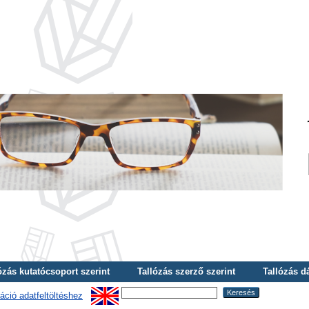
ózás kutatócsoport szerint
Tallózás szerző szerint
Tallózás d
áció adatfeltöltéshez