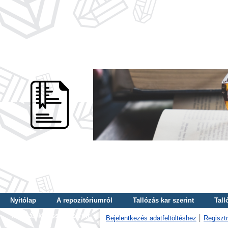
Nyitólap
A repozitóriumról
Tallózás kar szerint
Tall
Tallózás kulcsszó szerint
Bejelentkezés adatfeltöltéshez
Regisztr