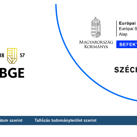
átum szerint
Tallózás tudományterület szerint