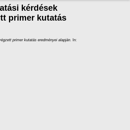
tatási kérdések
t primer kutatás
végzett primer kutatás eredményei alapján.
In: