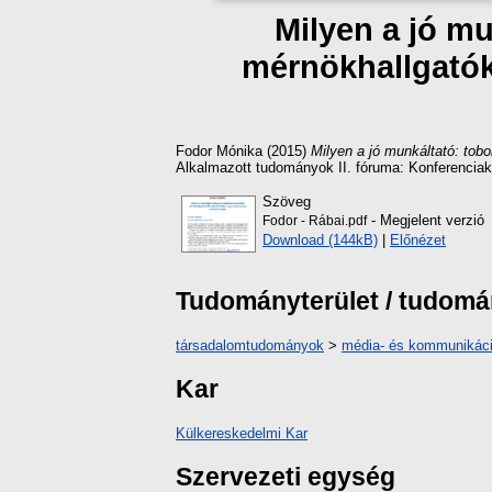
Milyen a jó mu
mérnökhallgatók
Fodor Mónika
(2015)
Milyen a jó munkáltató: tob
Alkalmazott tudományok II. fóruma: Konferenciak
Szöveg
- Megjelent verzió
Fodor - Rábai.pdf
Download (144kB)
|
Előnézet
Tudományterület / tudom
társadalomtudományok
>
média- és kommunikác
Kar
Külkereskedelmi Kar
Szervezeti egység