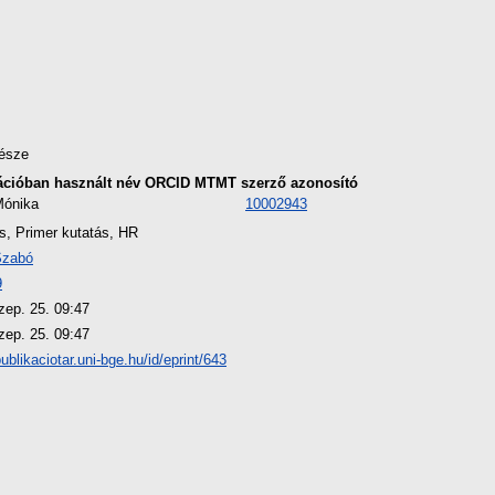
észe
ációban használt név
ORCID
MTMT szerző azonosító
Mónika
10002943
s, Primer kutatás, HR
Szabó
9
zep. 25. 09:47
zep. 25. 09:47
publikaciotar.uni-bge.hu/id/eprint/643