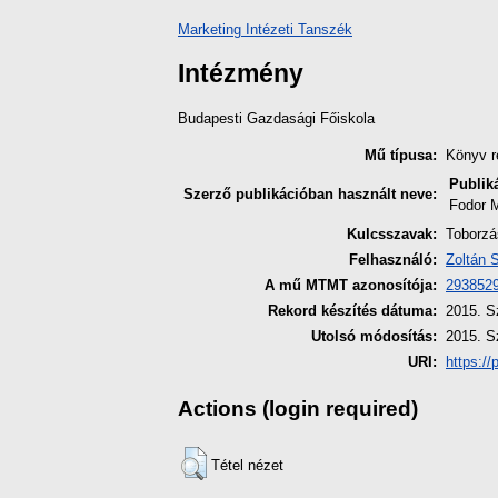
Marketing Intézeti Tanszék
Intézmény
Budapesti Gazdasági Főiskola
Mű típusa:
Könyv r
Publik
Szerző publikációban használt neve:
Fodor 
Kulcsszavak:
Toborzá
Felhasználó:
Zoltán 
A mű MTMT azonosítója:
293852
Rekord készítés dátuma:
2015. S
Utolsó módosítás:
2015. S
URI:
https://
Actions (login required)
Tétel nézet