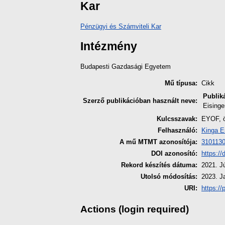
Kar
Pénzügyi és Számviteli Kar
Intézmény
Budapesti Gazdasági Egyetem
Mű típusa:
Cikk
Publik
Szerző publikációban használt neve:
Eisinge
Kulcsszavak:
EYOF, ö
Felhasználó:
Kinga E
A mű MTMT azonosítója:
310113
DOI azonosító:
https:/
Rekord készítés dátuma:
2021. J
Utolsó módosítás:
2023. J
URI:
https://
Actions (login required)