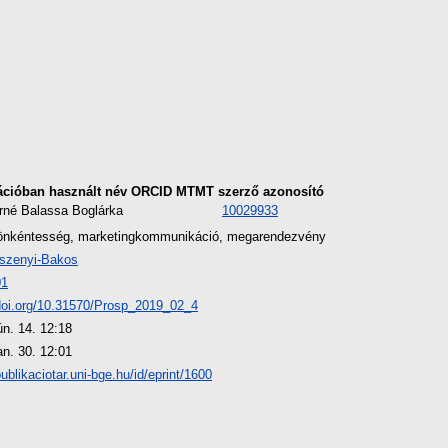
ációban használt név
ORCID
MTMT szerző azonosító
rné Balassa Boglárka
10029933
nkéntesség, marketingkommunikáció, megarendezvény
szenyi-Bakos
01
/doi.org/10.31570/Prosp_2019_02_4
ún. 14. 12:18
an. 30. 12:01
publikaciotar.uni-bge.hu/id/eprint/1600