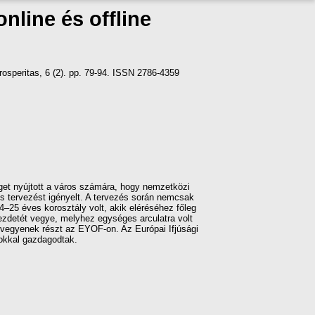
line és offline
osperitas, 6 (2). pp. 79-94. ISSN 2786-4359
get nyújtott a város számára, hogy nemzetközi
os tervezést igényelt. A tervezés során nemcsak
14–25 éves korosztály volt, akik eléréséhez főleg
ezdetét vegye, melyhez egységes arculatra volt
t vegyenek részt az EYOF-on. Az Európai Ifjúsági
tokkal gazdagodtak.