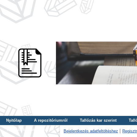
Nyitólap
A repozitóriumról
Tallózás kar szerint
Tall
Tallózás kulcsszó szerint
Bejelentkezés adatfeltöltéshez
Regisztr