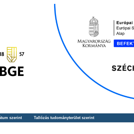
átum szerint
Tallózás tudományterület szerint