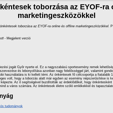
kéntesek toborzása az EYOF-ra on
marketingeszközökkel
önkéntesek toborzása az EYOF-ra online és offline marketingeszközökkel.
Pr
- Megjelent verzió
pdf
endezési jogát Győr nyerte el. Ez a nagyszabású sportesemény remek lehetősé
szervezése és lebonyolítása azonban nagy felelősséggel járt, valamint gond
i használatára is ki kellett térni. Az önkéntesek fő célcsoportja a fiatalabb 
eges volt, hogy a toborzás alatt már egyben az esemény népszerűsítése is k
a képezte. Az ő segítségével buzdították az érdeklődőket, hogy önkénteskén
, mind a város számára. Az önkéntesek életre szóló emlékekkel és tapasztala
ányág
iós tudományok