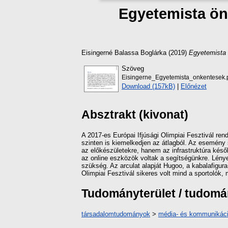
Egyetemista ön
Eisingerné Balassa Boglárka
(2019)
Egyetemista 
Szöveg
Eisingerne_Egyetemista_onkentesek.
Download (157kB)
|
Előnézet
Absztrakt (kivonat)
A 2017-es Európai Ifjúsági Olimpiai Fesztivál r
szinten is kiemelkedjen az átlagból. Az esemény 
az előkészületekre, hanem az infrastruktúra később
az online eszközök voltak a segítségünkre. Lény
szükség. Az arculat alapját Hugoo, a kabalafigur
Olimpiai Fesztivál sikeres volt mind a sportolók
Tudományterület / tudom
társadalomtudományok
>
média- és kommunikác