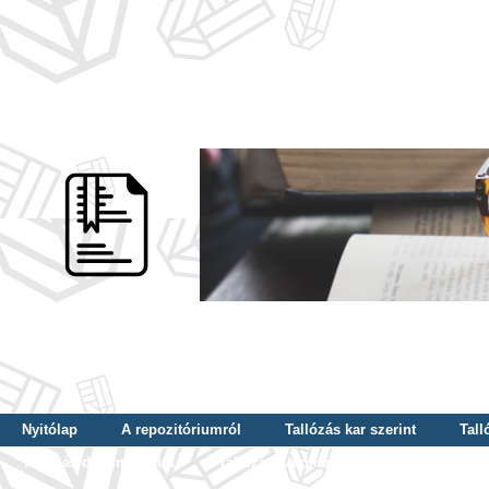
Nyitólap
A repozitóriumról
Tallózás kar szerint
Tall
Tallózás dátum szerint
Tallózás tudományterület szerint