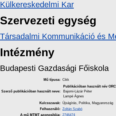
Külkereskedelmi Kar
Szervezeti egység
Társadalmi Kommunikáció és Mé
Intézmény
Budapesti Gazdasági Főiskola
Mű típusa:
Cikk
Publikációban használt név
ORC
Szerző publikációban használt neve:
Bajomi-Lázár Péter
Lampé Ágnes
Kulcsszavak:
Újságírás, Politika, Magyarország
Felhasználó:
Zoltán Szabó
A mű MTMT azonosítója:
2746474