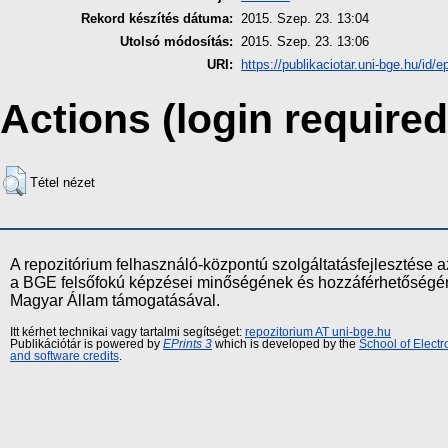
Rekord készítés dátuma:
2015. Szep. 23. 13:04
Utolsó módosítás:
2015. Szep. 23. 13:06
URI:
https://publikaciotar.uni-bge.hu/id/e
Actions (login required
Tétel nézet
A repozitórium felhasználó-központú szolgáltatásfejlesztés
a BGE felsőfokú képzései minőségének és hozzáférhetőségének
Magyar Állam támogatásával.
Itt kérhet technikai vagy tartalmi segítséget:
repozitorium AT uni-bge.hu
Publikációtár is powered by
EPrints 3
which is developed by the
School of Elect
and software credits
.