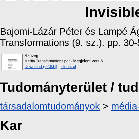
Invisibl
Bajomi-Lázár Péter
és
Lampé Á
Transformations (9. sz.). pp. 30-
Szöveg
- Megjelent verzió
Media Transformations.pdf
Download (620kB)
|
Előnézet
Tudományterület / t
társadalomtudományok
>
média
Kar