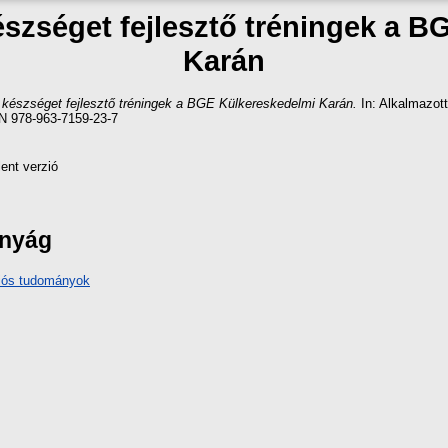
zséget fejlesztő tréningek a B
Karán
észséget fejlesztő tréningek a BGE Külkereskedelmi Karán.
In: Alkalmazot
N 978-963-7159-23-7
ent verzió
ányág
iós tudományok