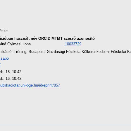
észe
ációban használt név
ORCID
MTMT szerző azonosító
iné Gyimesi Ilona
10033729
káció, Tréning, Budapesti Gazdasági Főiskola Külkereskedelmi Főiskolai K
Szabó
7
eb. 16. 10:42
eb. 16. 10:42
publikaciotar.uni-bge.hu/id/eprint/857