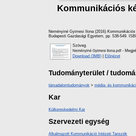
Kommunikációs kés
Neményiné Gyimesi Ilona
(2016)
Kommunikációs k
Budapesti Gazdasági Egyetem, pp. 538-549. ISB
Szöveg
- Megjel
Neményiné Gyimesi Ilona.pdf
Download (3MB)
|
Előnézet
Tudományterület / tudom
társadalomtudományok
>
média- és kommunikác
Kar
Külkereskedelmi Kar
Szervezeti egység
Alkalmazott Kommunikáció Intézeti Tanszék