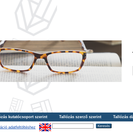
ózás kutatócsoport szerint
Tallózás szerző szerint
Tallózás d
áció adatfeltöltéshez