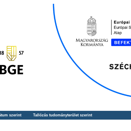
átum szerint
Tallózás tudományterület szerint