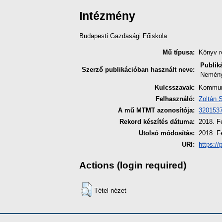
Intézmény
Budapesti Gazdasági Főiskola
Mű típusa:
Könyv r
Publik
Szerző publikációban használt neve:
Nemény
Kulcsszavak:
Kommuni
Felhasználó:
Zoltán 
A mű MTMT azonosítója:
320153
Rekord készítés dátuma:
2018. F
Utolsó módosítás:
2018. F
URI:
https://
Actions (login required)
Tétel nézet