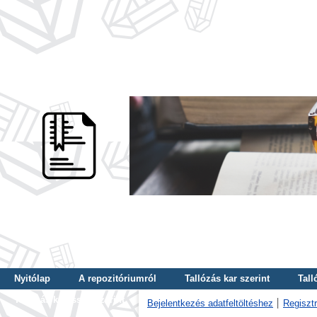
Nyitólap
A repozitóriumról
Tallózás kar szerint
Tall
Tallózás kulcsszó szerint
Bejelentkezés adatfeltöltéshez
Regisztr