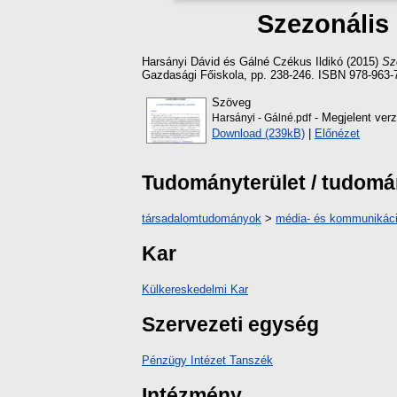
Szezonális
Harsányi Dávid
és
Gálné Czékus Ildikó
(2015)
Sz
Gazdasági Főiskola, pp. 238-246. ISBN 978-963-
Szöveg
- Megjelent verz
Harsányi - Gálné.pdf
Download (239kB)
|
Előnézet
Tudományterület / tudom
társadalomtudományok
>
média- és kommunikác
Kar
Külkereskedelmi Kar
Szervezeti egység
Pénzügy Intézet Tanszék
Intézmény