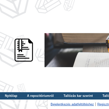
Nyitólap
A repozitóriumról
Tallózás kar szerint
Tall
Tallózás kulcsszó szerint
Bejelentkezés adatfeltöltéshez
Regisztr