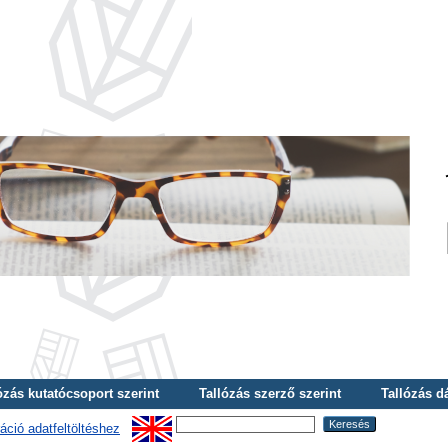
ózás kutatócsoport szerint
Tallózás szerző szerint
Tallózás d
áció adatfeltöltéshez