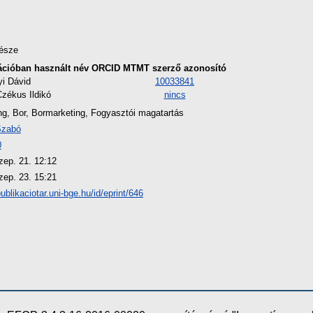
észe
ációban használt név
ORCID
MTMT szerző azonosító
i Dávid
10033841
zékus Ildikó
nincs
ng, Bor, Bormarketing, Fogyasztói magatartás
Szabó
0
zep. 21. 12:12
zep. 23. 15:21
publikaciotar.uni-bge.hu/id/eprint/646