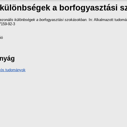
 különbségek a borfogyasztási 
ezonális különbségek a borfogyasztási szokásokban.
In: Alkalmazott tudomán
7159-92-3
ió
ányág
iós tudományok