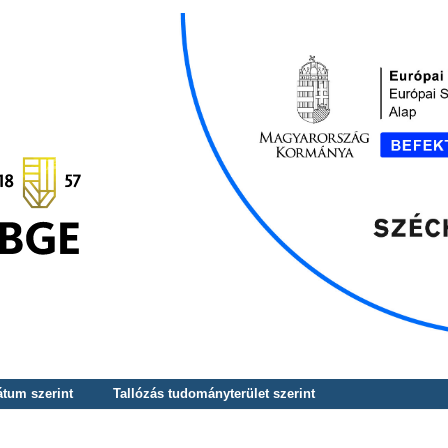
átum szerint
Tallózás tudományterület szerint