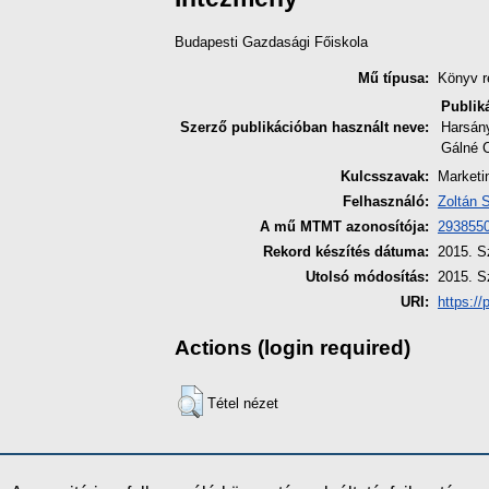
Budapesti Gazdasági Főiskola
Mű típusa:
Könyv r
Publik
Szerző publikációban használt neve:
Harsány
Gálné C
Kulcsszavak:
Marketi
Felhasználó:
Zoltán 
A mű MTMT azonosítója:
293855
Rekord készítés dátuma:
2015. S
Utolsó módosítás:
2015. S
URI:
https://
Actions (login required)
Tétel nézet