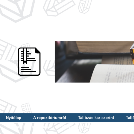
Nyitólap
A repozitóriumról
Tallózás kar szerint
Tall
Tallózás dátum szerint
Tallózás tudományterület szerint