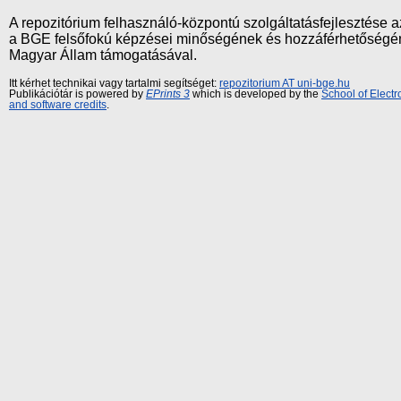
A repozitórium felhasználó-központú szolgáltatásfejlesztés
a BGE felsőfokú képzései minőségének és hozzáférhetőségének
Magyar Állam támogatásával.
Itt kérhet technikai vagy tartalmi segítséget:
repozitorium AT uni-bge.hu
Publikációtár is powered by
EPrints 3
which is developed by the
School of Elect
and software credits
.