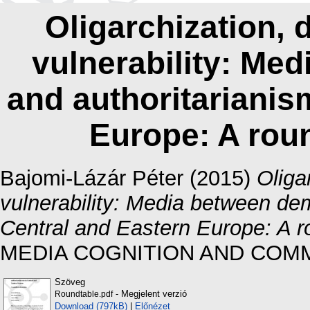
Oligarchization, 
vulnerability: Me
and authoritarianis
Europe: A rou
Bajomi-Lázár Péter
(2015)
Oliga
vulnerability: Media between de
Central and Eastern Europe: A r
MEDIA COGNITION AND COMMUNI
Szöveg
- Megjelent verzió
Roundtable.pdf
Download (797kB)
|
Előnézet