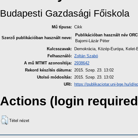
Budapesti Gazdasági Főiskola
Mű típusa:
Cikk
Publikációban használt név
ORC
Szerző publikációban használt neve:
Bajomi-Lázár Péter
Kulcsszavak:
Demokrácia, Közép-Európa, Kelet-
Felhasználó:
Zoltán Szabó
A mű MTMT azonosítója:
2938642
Rekord készítés dátuma:
2015. Szep. 23. 13:02
Utolsó módosítás:
2015. Szep. 23. 13:02
URI:
https://publikaciotar.uni-bge.hu/id/e
Actions (login required
Tétel nézet