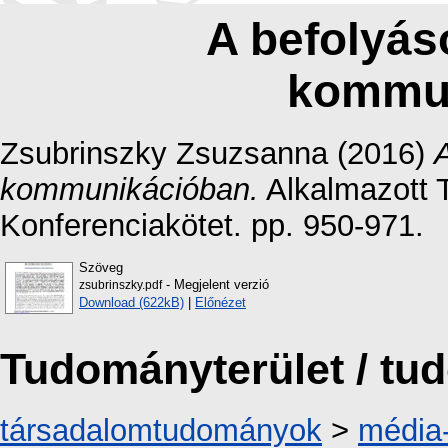
A befolyás
kommu
Zsubrinszky Zsuzsanna
(2016)
kommunikációban.
Alkalmazott 
Konferenciakötet. pp. 950-971.
Szöveg
- Megjelent verzió
zsubrinszky.pdf
Download (622kB)
|
Előnézet
Tudományterület / t
társadalomtudományok
>
média