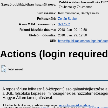
Publikációban használt név
ORC
Szerző publikációban használt neve:
Zsubrinszky Zsuzsanna
Kulcsszavak:
Kommunikáció, Befolyásolás
Felhasználó:
Zoltán Szabó
A mű MTMT azonosítója:
3217662
Rekord készítés dátuma:
2018. Jan. 29. 12:50
Utolsó módosítás:
2018. Jan. 29. 12:50
URI:
https://publikaciotar.uni-bge.hu/id/e
Actions (login required
Tétel nézet
A repozitórium felhasználó-központú szolgáltatásfejlesztés
a BGE felsőfokú képzései minőségének és hozzáférhetőségének
Magyar Állam támogatásával.
Itt kérhet technikai vagy tartalmi segítséget:
repozitorium AT uni-bge.hu