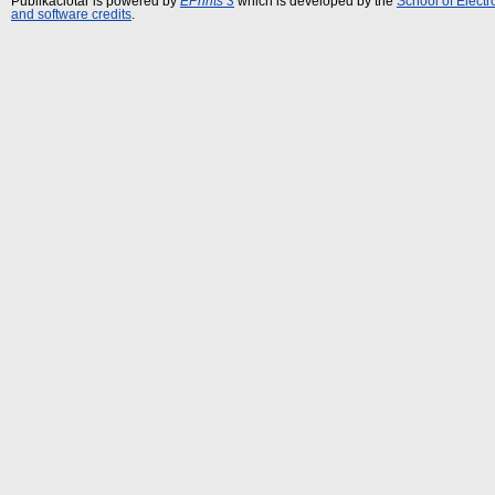
Publikációtár is powered by
EPrints 3
which is developed by the
School of Elect
and software credits
.