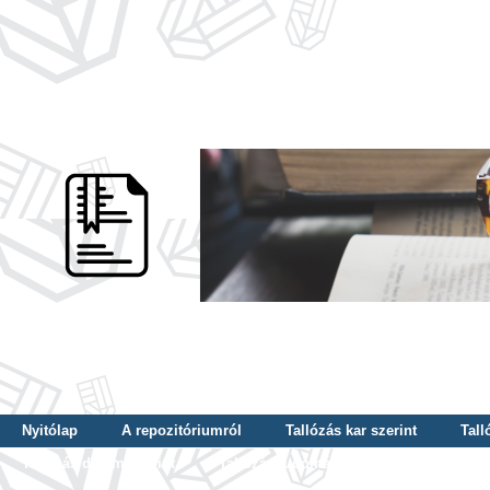
Nyitólap
A repozitóriumról
Tallózás kar szerint
Tall
Tallózás dátum szerint
Tallózás tudományterület szerint